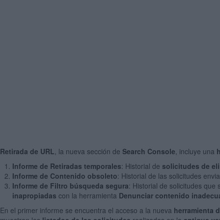
Retirada de URL
, la nueva sección de
Search Console
, incluye una
Informe de Retiradas temporales
: Historial de
solicitudes de el
Informe de Contenido obsoleto
: Historial de las solicitudes env
Informe de Filtro búsqueda segura
: Historial de solicitudes qu
inapropiadas
con la herramienta
Denunciar contenido inadec
En el primer informe se encuentra el acceso a la nueva
herramienta d
muestran los
listados de las solicitudes
realizadas en la
antigua ve