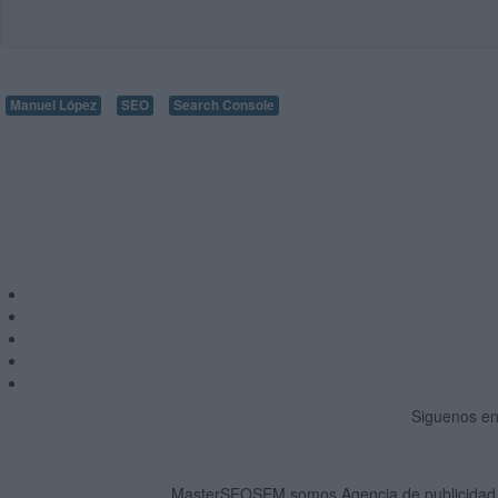
Manuel López
SEO
Search Console
Siguenos en 
MasterSEOSEM somos Agencia de publicidad c