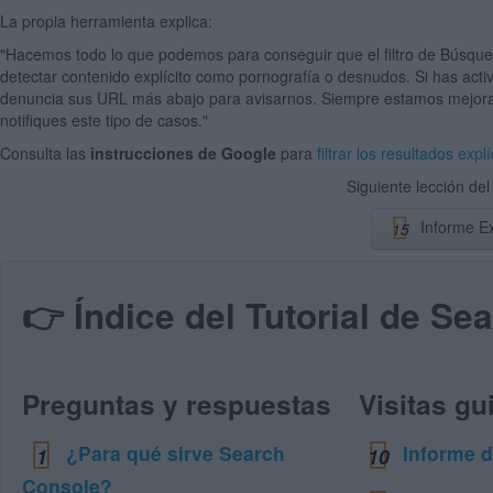
La propia herramienta explica:
"Hacemos todo lo que podemos para conseguir que el filtro de Búsque
detectar contenido explícito como pornografía o desnudos. Si has act
denuncia sus URL más abajo para avisarnos. Siempre estamos mejoran
notifiques este tipo de casos."
Consulta las
instrucciones de Google
para
filtrar los resultados ex
Siguiente lección de
Informe Ex
15
👉 Índice del Tutorial de Se
Preguntas y respuestas
Visitas gu
¿Para qué sirve Search
Informe 
1
10
Console?