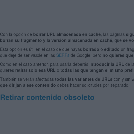
Con la opción de
borrar URL almacenada en caché
, l
as páginas
sig
borran su fragmento y la versión almacenada en caché
, que
se vo
Esta opción es útil en el caso de que hayas
borrado
o
editado
un fra
que deje de ser visible en las
SERPs
de Google, pero
no quieres que 
Como en el caso anterior, para usarla deberás
introducir la URL
de l
quieres
retirar solo esa URL
o
todas las que tengan el mismo prefi
También se verán afectadas
todas las variantes de URLs
con y sin w
que dirijan a ese contenido
debes hacer solicitudes por separado.
Retirar contenido obsoleto