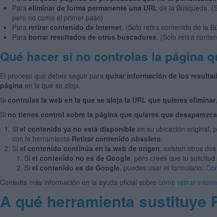
Para
eliminar de forma permanente una URL
de la Búsqueda. (S
pero no como el primer paso)
Para
retirar contenido de Internet
. (Solo retira contenido de la
Para
borrar resultados de otros buscadores
. (Solo retira cont
Qué hacer si no controlas la página q
El proceso que debes seguir para
quitar información de los resul
página
en la que se aloja.
Si
controlas la web en la que se aloja la URL que quieres eliminar
Si
no tienes control sobre la página que quieres que desaparezc
Si
el contenido ya no está disponible
en su ubicación original,
con la herramienta
Retirar contenido obsoleto
.
Si
el contenido continúa en la web de origen
, existen otros dos
Si
el contenido no es de Google
, pero crees que tu solicit
Si
el contenido es de Google
, puedes usar el formulario:
Cóm
Consulta más información en la ayuda oficial sobre
cómo retirar infor
A qué herramienta sustituye 