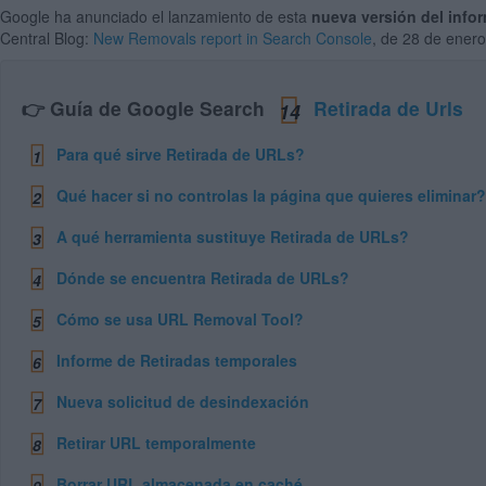
Google ha anunciado el lanzamiento de esta
nueva versión del info
Central Blog:
New Removals report in Search Console
, de 28 de ener
👉 Guía de
Google Search
Retirada de Urls
14
Para qué sirve Retirada de URLs?
1
Qué hacer si no controlas la página que quieres eliminar?
2
A qué herramienta sustituye Retirada de URLs?
3
Dónde se encuentra Retirada de URLs?
4
Cómo se usa URL Removal Tool?
5
Informe de Retiradas temporales
6
Nueva solicitud de desindexación
7
Retirar URL temporalmente
8
Borrar URL almacenada en caché
9