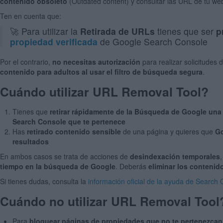
contenido obsoleto
(Outdated content) y consultar las URL de tu w
Ten en cuenta que:
🚀 Para utilizar la
Retirada de URLs
tienes que ser
p
propiedad verificada
de Google Search Console
Por el contrario,
no necesitas autorización
para realizar solicitudes 
contenido para adultos al usar el filtro de búsqueda segura
.
Cuándo utilizar URL Removal Tool?
Tienes que
retirar rápidamente de la Búsqueda de Google un
Search Console que te pertenece
Has
retirado contenido sensible
de una página y quieres que
Go
resultados
En ambos casos se trata de acciones de
desindexación temporales
tiempo en la búsqueda de Google
. Deberás
eliminar los contenid
Si tienes dudas, consulta la
información oficial de la ayuda de Search
Cuándo no utilizar URL Removal Tool
Para
bloquear páginas de propiedades que no te pertenezcan