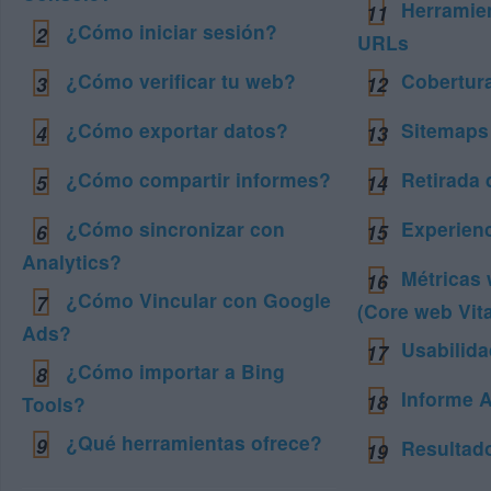
Herramie
11
¿Cómo iniciar sesión?
2
URLs
¿Cómo verificar tu web?
Cobertura
3
12
¿Cómo exportar datos?
Sitemaps
4
13
¿Cómo compartir informes?
Retirada
5
14
¿Cómo sincronizar con
Experienc
6
15
Analytics?
Métricas 
16
¿Cómo Vincular con Google
7
(Core web Vita
Ads?
Usabilida
17
¿Cómo importar a Bing
8
Informe 
18
Tools?
¿Qué herramientas ofrece?
9
Resultad
19