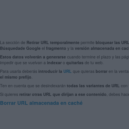
La sección de
Retirar URL temporalmente
permite
bloquear las UR
Búsqueda
de Google
el
fragmento
y la
versión almacenada en cac
Estos datos volverán a generarse
cuando termine el plazo y las pá
impedir que se vuelvan a
indexar
o
quitarlas
de tu web.
Para usarla deberás
introducir la
URL
que quieras
borrar
en la venta
el mismo prefijo
.
Ten en cuenta que se desindexarán
todas las variantes de URL
con 
Si quieres
retirar otras URL que dirijan a ese contenido
, debes hac
Borrar URL almacenada en caché