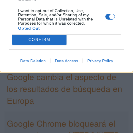
con Analytics y Search Console
I want to opt-out of Collection, Use,
Retention, Sale, and/or Sharing of my
Personal Data that Is Unrelated with the
Purposes for which it was collected.
BERT es la nueva actualización
Opted Out
del algoritmo de búsqueda de
CONFIRM
Google
Data Deletion
Data Access
Privacy Policy
Google cambia el aspecto de
los resultados de búsqueda en
Europa
Google Chrome bloqueará el