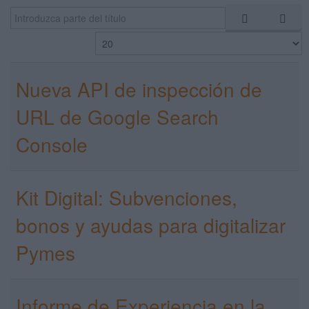
Introduzca parte del título
Cantidad a mostrar
Nueva API de inspección de
Search
URL de Google Search
...
Console
Kit Digital: Subvenciones,
bonos y ayudas para digitalizar
Pymes
Informe de Experiencia en la