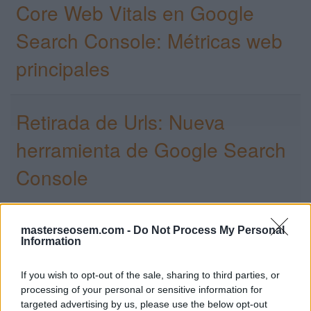
Core Web Vitals en Google
Search Console: Métricas web
principales
Retirada de Urls: Nueva
herramienta de Google Search
Console
Search Console cambia los
masterseosem.com -
Do Not Process My Personal
Information
colores del informe de
If you wish to opt-out of the sale, sharing to third parties, or
rendimiento
processing of your personal or sensitive information for
targeted advertising by us, please use the below opt-out