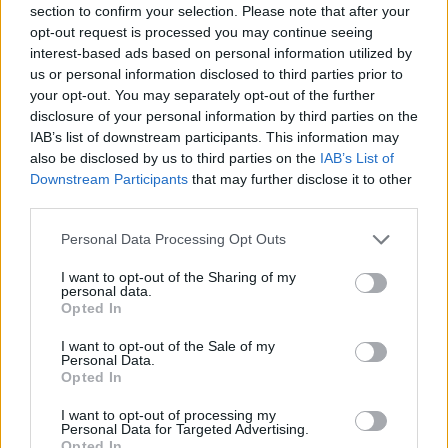
section to confirm your selection. Please note that after your
Cómo crear una cuenta de
opt-out request is processed you may continue seeing
interest-based ads based on personal information utilized by
Google Ads gratis en 5 pasos
us or personal information disclosed to third parties prior to
your opt-out. You may separately opt-out of the further
disclosure of your personal information by third parties on the
IAB’s list of downstream participants. This information may
Nuevos informes de resultados
also be disclosed by us to third parties on the
IAB’s List of
Downstream Participants
that may further disclose it to other
enriquecidos en Search
third parties.
Console
Personal Data Processing Opt Outs
I want to opt-out of the Sharing of my
personal data.
Nuevo informe de Velocidad en
Opted In
Google Search Console
I want to opt-out of the Sale of my
Personal Data.
Opted In
I want to opt-out of processing my
Google Site Kit para Wordpress
Personal Data for Targeted Advertising.
Opted In