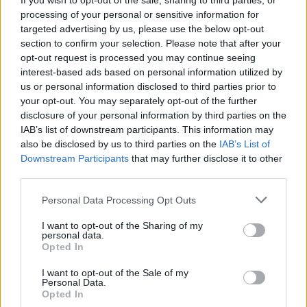
If you wish to opt-out of the sale, sharing to third parties, or
En
Google Analytics 4
se introduce el
processing of your personal or sensitive information for
targeted advertising by us, please use the below opt-out
concepto de
flujo de datos
.
section to confirm your selection. Please note that after your
opt-out request is processed you may continue seeing
Cada
flujo de datos de una propiedad de
interest-based ads based on personal information utilized by
Google Analytics 4
se encarga de recoger
us or personal information disclosed to third parties prior to
your opt-out. You may separately opt-out of the further
los datos de una aplicación o web, pudiendo
disclosure of your personal information by third parties on the
realizar el
seguimiento de varios flujos de
IAB’s list of downstream participants. This information may
datos de forma conjunta en una
also be disclosed by us to third parties on the
IAB’s List of
Downstream Participants
that may further disclose it to other
propiedad
.
third parties.
La
estructura de Google Analytics 4
es la
Personal Data Processing Opt Outs
siguiente:
I want to opt-out of the Sharing of my
personal data.
Cuentas
Opted In
Propiedades
Flujos de datos
I want to opt-out of the Sale of my
Personal Data.
En cuanto a la parte
administrativa
, como
Opted In