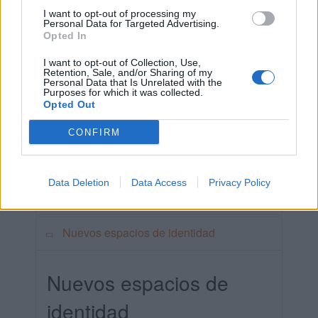
puedes ver en esta imagen,
en Google
I want to opt-out of processing my
Personal Data for Targeted Advertising.
Analytics 4 puedes gestionar cuentas y
Opted In
propiedades pero prescinde de las
I want to opt-out of Collection, Use,
vistas
.
Retention, Sale, and/or Sharing of my
Personal Data that Is Unrelated with the
Purposes for which it was collected.
Opted Out
CONFIRM
Data Deletion
Data Access
Privacy Policy
Nuevos espacios de identidad
Nuevos espacios de
identidad