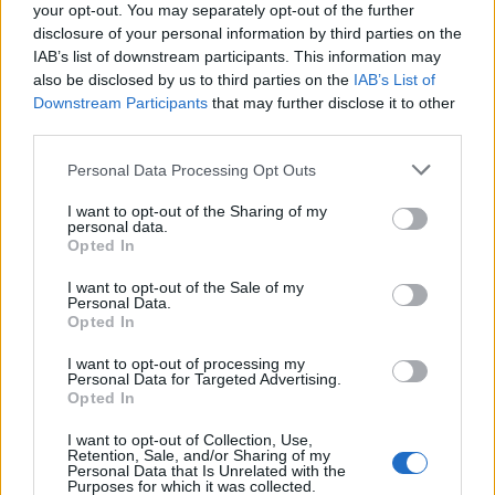
La página canónica dirige a una URL no válida
your opt-out. You may separately opt-out of the further
Error del amp-story canónico
disclosure of your personal information by third parties on the
Prueba de AMP en
IAB’s list of downstream participants. This information may
also be disclosed by us to third parties on the
IAB’s List of
Search Console
Downstream Participants
that may further disclose it to other
third parties.
Personal Data Processing Opt Outs
I want to opt-out of the Sharing of my
personal data.
Opted In
I want to opt-out of the Sale of my
Personal Data.
Opted In
La
herramienta de prueba de AMP
permite
I want to opt-out of processing my
comprobar si una página AMP es válida
y verificar
Personal Data for Targeted Advertising.
que tenga la
configuración
adecuada para
aparecer
Opted In
en los resultados de Búsqueda de Google
.
I want to opt-out of Collection, Use,
Retention, Sale, and/or Sharing of my
Personal Data that Is Unrelated with the
Debajo del título en grandes letras blancas sobre
Purposes for which it was collected.