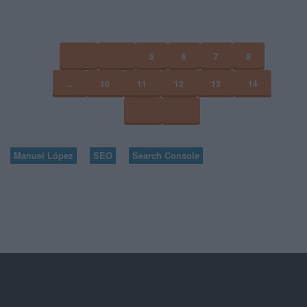
5
6
7
8
...
10
11
12
13
14
Manuel López
SEO
Search Console