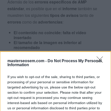
Además de los
errores específicos de AMP
estándar
, es posible que en el
informe
también se
muestren los siguientes
tipos de avisos
tanto de
errores
como de
advertencias
:
El contenido no coincide: falta el vídeo
insertado
El tamaño de la imagen es inferior al
recomendado
El dominio de la página AMP no coincide
No se ha encontrado la URL (404)
masterseosem.com -
Do Not Process My Personal
Error de servidor (5xx)
Information
Bloqueada por robots.txt
Problema de rastreo
La URL de AMP de referencia no es de una
If you wish to opt-out of the sale, sharing to third parties, or
página AMP
processing of your personal or sensitive information for
La URL de AMP de referencia es de otra página
targeted advertising by us, please use the below opt-out
canónica
section to confirm your selection. Please note that after your
La URL se ha marcado como 'noindex'
opt-out request is processed you may continue seeing
La fecha de "unavailable_after" de esta página
interest-based ads based on personal information utilized by
ya ha pasado
us or personal information disclosed to third parties prior to