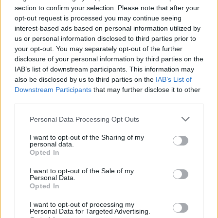
Qué es
Google Ads
?
section to confirm your selection. Please note that after your
Qué es
Google Adwords Academy
?
opt-out request is processed you may continue seeing
interest-based ads based on personal information utilized by
Qué es
Google AI
o Artificial intelligence?
us or personal information disclosed to third parties prior to
Qué es
Google Analytics
?
your opt-out. You may separately opt-out of the further
Qué es
Google Analytics Academy
?
disclosure of your personal information by third parties on the
IAB’s list of downstream participants. This information may
Qué es
Google Analytics IQ
?
also be disclosed by us to third parties on the
IAB’s List of
Qué es
Google Chrome
?
Downstream Participants
that may further disclose it to other
third parties.
Qué es
Google Duplex
?
Qué es
Google Maps
?
Personal Data Processing Opt Outs
Qué es
Google My Business
?
I want to opt-out of the Sharing of my
personal data.
Qué es
Google Partners
?
Opted In
Qué es
Google Search Console
?
I want to opt-out of the Sale of my
Qué es
Google Shopping
?
Personal Data.
Opted In
Qué es
Google Tag Manager
o GTM?
Qué es
Google Trends
?
I want to opt-out of processing my
Personal Data for Targeted Advertising.