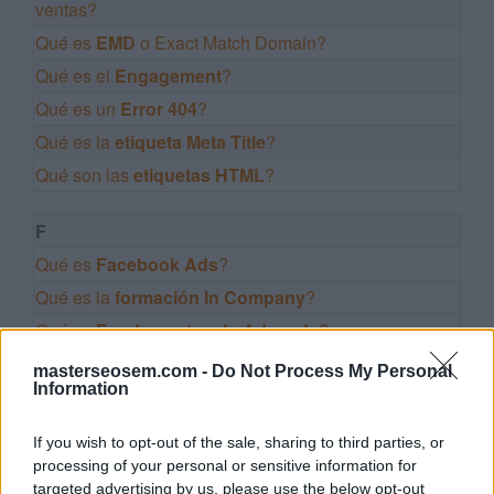
ventas?
Qué es
EMD
o Exact Match Domain?
Qué es el
Engagement
?
Qué es un
Error 404
?
Qué es la
etiqueta Meta Title
?
Qué son las
etiquetas HTML
?
F
Qué es
Facebook Ads
?
Qué es la
formación In Company
?
Qué es
Fundamentos de Adwords
?
G
masterseosem.com -
Do Not Process My Personal
Information
Qué es la
Gamificación
?
Qué es
Google
?
If you wish to opt-out of the sale, sharing to third parties, or
Qué es
Google Academy
?
processing of your personal or sensitive information for
targeted advertising by us, please use the below opt-out