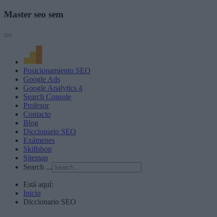
Master seo sem
Posicionamiento SEO
Google Ads
Google Analytics 4
Search Console
Profesor
Contacto
Blog
Diccionario SEO
Exámenes
Skillshop
Sitemap
Search ...
Está aquí:
Inicio
Diccionario SEO