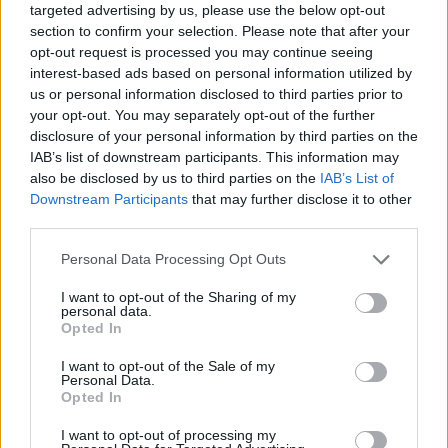
SEO
targeted advertising by us, please use the below opt-out
SEM
section to confirm your selection. Please note that after your
diccionario
opt-out request is processed you may continue seeing
interest-based ads based on personal information utilized by
us or personal information disclosed to third parties prior to
your opt-out. You may separately opt-out of the further
disclosure of your personal information by third parties on the
IAB’s list of downstream participants. This information may
also be disclosed by us to third parties on the
IAB’s List of
Downstream Participants
that may further disclose it to other
third parties.
Personal Data Processing Opt Outs
Siguenos en las redes sociales!
I want to opt-out of the Sharing of my
personal data.
Opted In
MasterSEOSEM somos Agencia de publicidad certificada para
gestionar campañas de
Google Ads
I want to opt-out of the Sale of my
Personal Data.
Opted In
Copyright © masterseosem.com All Rights Reserved -
Aviso legal
I want to opt-out of processing my