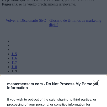
Pagerank
se ha vuelto prácticamente irrelevante.
Volver al Diccionario SEO - Glosario de términos de marketing
digital
...
115
116
117
118
119
...
121
masterseosem.com -
Do Not Process My Personal
122
Information
123
If you wish to opt-out of the sale, sharing to third parties, or
processing of your personal or sensitive information for
Manuel López