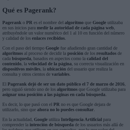
Qué es Pagerank?
Pagerank
o
PR
es el nombre del
algoritmo
que
Google
utilizaba
en sus inicios para
medir la autoridad de cada página web
,
atribuyéndole un valor numérico del 1 al 10 en función del número
y calidad de los
enlaces recibidos
.
Con el paso del tiempo
Google
fue añadiendo gran cantidad de
algoritmos
al proceso de decidir la
posición
de los
resultados
de
cada
búsqueda
, basados en aspectos como la
calidad del
contenido
, la
velocidad de la página
, su correcta visualización en
dispositivos móviles
, la
ubicación
del usuario que realiza la
consulta y otros cientos de
variables
.
El
Pagerank dejó de ser un dato público el 7 de marzo de 2016
,
pero siguió siendo uno de los
algoritmos
que Google utilizaba para
asignar una posición a las páginas en cada búsqueda
.
Es decir, lo que pasó con el
PR
no es que Google dejara de
utilizarlo, sino que
ahora no lo puedes consultar
.
En la actualidad,
Google
utiliza
Inteligencia Artificial
para
comprender la
intención de búsqueda
de los usuarios más allá de
las palabras que utilicen en sus consultas, por lo que valor del