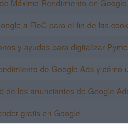
 de Máximo Rendimiento en Google
Google a FloC para el fin de las coo
bonos y ayudas para digitalizar Pym
Rendimiento de Google Ads y cómo u
dad de los anunciantes de Google Ad
nder gratis en Google