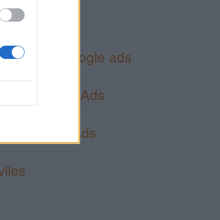
oogle Ads
digital de google ads
ay de Google Ads
o de Google Ads
iles