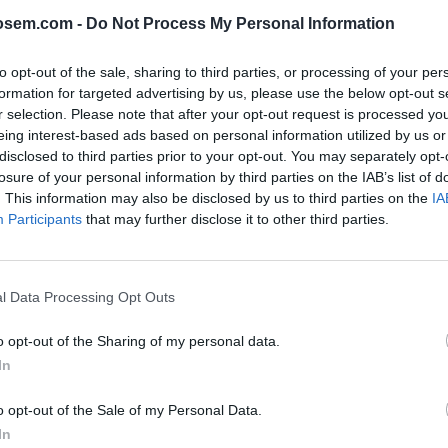
oogle Ads gratis en 5 pasos
osem.com -
Do Not Process My Personal Information
to opt-out of the sale, sharing to third parties, or processing of your per
de formación online gratuita de Goog
formation for targeted advertising by us, please use the below opt-out s
r selection. Please note that after your opt-out request is processed y
eing interest-based ads based on personal information utilized by us or
disclosed to third parties prior to your opt-out. You may separately opt-
ión en Publicidad para Móviles de 
losure of your personal information by third parties on the IAB’s list of
. This information may also be disclosed by us to third parties on the
IA
Participants
that may further disclose it to other third parties.
 del examen de publicidad para Mó
l Data Processing Opt Outs
s del examen de publicidad de Goo
o opt-out of the Sharing of my personal data.
In
s del examen de campañas de bús
o opt-out of the Sale of my Personal Data.
In