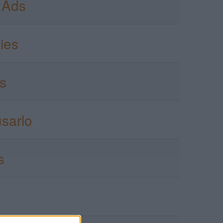
 Ads
kies
es
sarlo
s