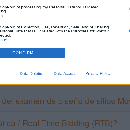
to opt-out of processing my Personal Data for Targeted
s del examen de Fundamentos de G
ing.
In
o opt-out of Collection, Use, Retention, Sale, and/or Sharing
del examen de venta de publicidad 
ersonal Data that Is Unrelated with the Purposes for which it
lected.
Out
 del examen de publicidad de displ
CONFIRM
Data Deletion
Data Access
Privacy Policy
 del examen de publicidad en víde
 del examen de diseño de sitios Móv
ica / Real Time Bidding (RTB)?