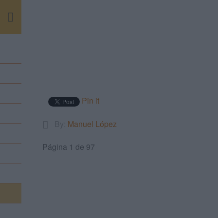
m
Pin it
By:
Manuel López
Página 1 de 97