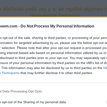
 distintas cada vez
y si se repiten algunas 
respuestas tampoco.
osem.com -
Do Not Process My Personal Information
to opt-out of the sale, sharing to third parties, or processing of your per
erminar (cierras el navegador o el ordenador se apaga) deberá
formation for targeted advertising by us, please use the below opt-out s
r selection. Please note that after your opt-out request is processed y
eing interest-based ads based on personal information utilized by us or
e mantendrá vigente durante 12 meses
, por lo que para mante
disclosed to third parties prior to your opt-out. You may separately opt-
losure of your personal information by third parties on the IAB’s list of
e estudio de publicidad para móviles
, con la que aprenderás las
. This information may also be disclosed by us to third parties on the
IA
Participants
that may further disclose it to other third parties.
citarios mediante la publicidad para móviles
y la importancia
 del examen de publicidad pa
l Data Processing Opt Outs
o opt-out of the Sharing of my personal data.
spuestas
que han aparecido más habitualmente en las
evalua