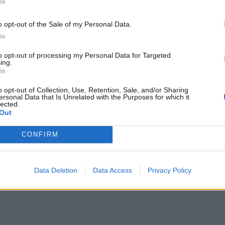
In
o opt-out of the Sale of my Personal Data.
0, porque
vamos añadiendo las nuevas que nos vamos enco
In
to opt-out of processing my Personal Data for Targeted
ing.
In
o opt-out of Collection, Use, Retention, Sale, and/or Sharing
ersonal Data that Is Unrelated with the Purposes for which it
lected.
Out
CONFIRM
Data Deletion
Data Access
Privacy Policy