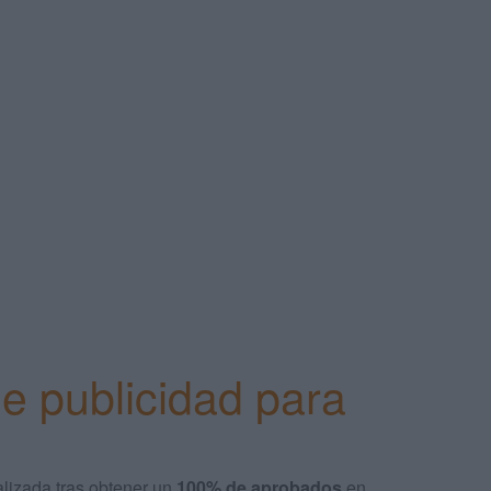
e publicidad para
ealizada tras obtener un
100% de aprobados
en