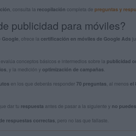
ación
, consulta la
recopilación
completa de
preguntas y resp
de publicidad para móviles?
e
Google
, ofrece la
certificación en móviles de Google Ads
ju
evalúa conceptos básicos e intermedios sobre la
publicidad o
ios
, y la medición y
optimización de campañas
.
utos
en los que deberás responder
70 preguntas
, al menos
el
que dar tu
respuesta
antes de pasar a la siguiente y
no puedes 
de respuestas correctas
, pero no las que fallaste.