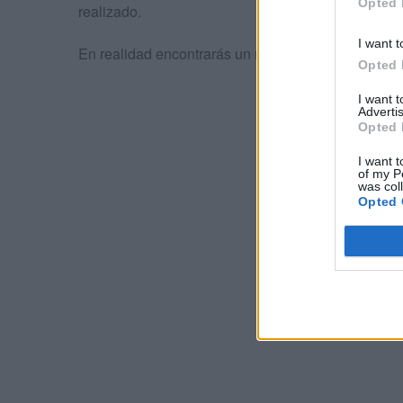
Opted 
realizado.
I want t
En realidad encontrarás un número distinto de 10
Opted 
I want 
Advertis
Opted 
I want t
of my P
was col
Opted 