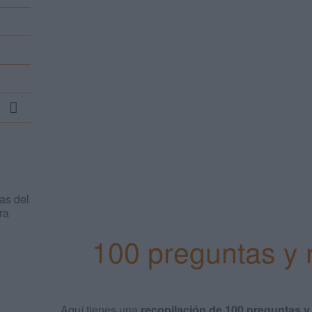
Search
...
as del
ra
100 preguntas y 
Aquí tienes una
recopilación de 100 preguntas y