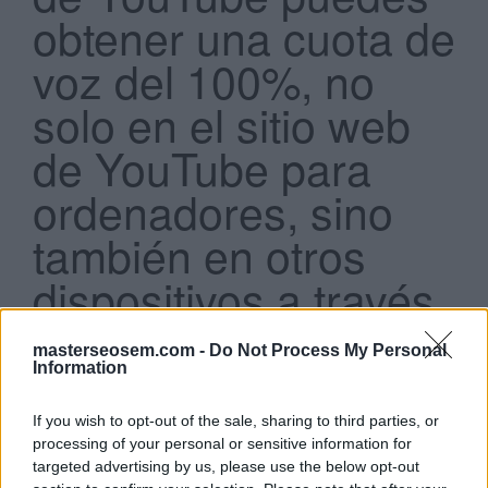
obtener una cuota de
voz del 100%, no
solo en el sitio web
de YouTube para
Search
...
ordenadores, sino
también en otros
dispositivos a través
de:
masterseosem.com -
Do Not Process My Personal
Information
El sitio para móviles de YouTube y la aplicación
Google Play.
If you wish to opt-out of the sale, sharing to third parties, or
El sitio para móviles de AdWords y la aplicación
processing of your personal or sensitive information for
YouTube.
targeted advertising by us, please use the below opt-out
El sitio para móviles de YouTube y la aplicación