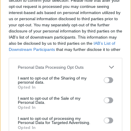
section to confirm your selection. Please note that after your
YouTube.
opt-out request is processed you may continue seeing
La búsqueda de vídeos en Google.
interest-based ads based on personal information utilized by
us or personal information disclosed to third parties prior to
Click aquí para ver la respuesta
your opt-out. You may separately opt-out of the further
disclosure of your personal information by third parties on the
IAB’s list of downstream participants. This information may
El sitio para móviles de YouTube y la
also be disclosed by us to third parties on the
IAB’s List of
aplicación YouTube.
Downstream Participants
that may further disclose it to other
third parties.
Si estás empezando a utilizar
Google Ads
, te será útil
Personal Data Processing Opt Outs
la
Guía para crear una campaña de anuncios en
I want to opt-out of the Sharing of my
Adwords paso a paso
.
personal data.
Opted In
APRENDE A CREAR CAMPAÑAS DE MÁXIMO
I want to opt-out of the Sale of my
Personal Data.
RENDIMIENTO EN GOOGLE ADS
Opted In
Puedes hacer el
curso gratuito de publicidad para
I want to opt-out of processing my
Personal Data for Targeted Advertising.
móviles
en
Skillshop
, el centro de exámenes y
Opted In