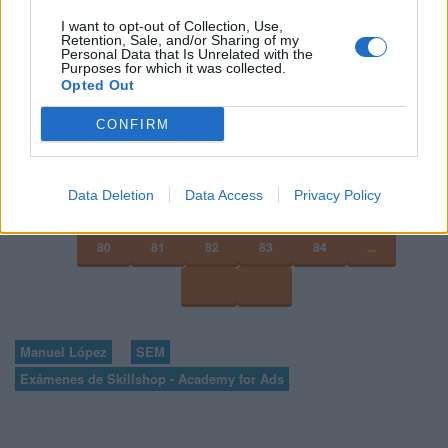
certificación de
Google
.
I want to opt-out of Collection, Use,
Retention, Sale, and/or Sharing of my
Personal Data that Is Unrelated with the
VER MÁS EXÁMENES DE SKILLSHOP - ACADEMY FOR ADS
Purposes for which it was collected.
Opted Out
CONFIRM
VOLVER A 100 PREGUNTAS Y RESPUESTAS DE LA
EVALUACIÓN DE PUBLICIDAD PARA MÓVILES
Data Deletion
Data Access
Privacy Policy
76
77
78
...
80
81
82
83
84
...
Manuel López
SEM
Exámenes de Skillshop - Academy for Ads