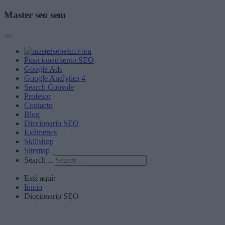
Master seo sem
Posicionamiento SEO
Google Ads
Google Analytics 4
Search Console
Profesor
Contacto
Blog
Diccionario SEO
Exámenes
Skillshop
Sitemap
Search ...
Está aquí:
Inicio
Diccionario SEO