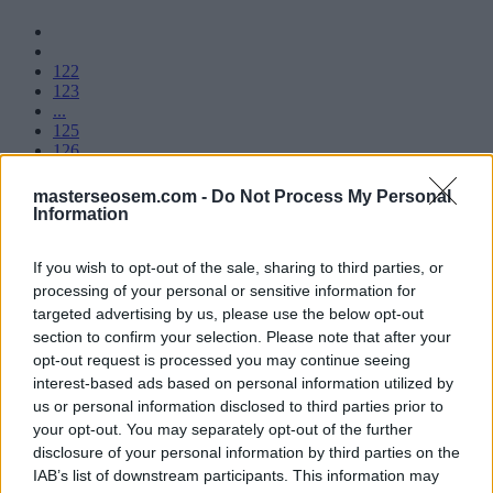
122
123
...
125
126
127
128
masterseosem.com -
Do Not Process My Personal
129
Information
...
131
If you wish to opt-out of the sale, sharing to third parties, or
processing of your personal or sensitive information for
targeted advertising by us, please use the below opt-out
Manuel López
section to confirm your selection. Please note that after your
SEO
opt-out request is processed you may continue seeing
SEM
interest-based ads based on personal information utilized by
diccionario
us or personal information disclosed to third parties prior to
your opt-out. You may separately opt-out of the further
disclosure of your personal information by third parties on the
IAB’s list of downstream participants. This information may