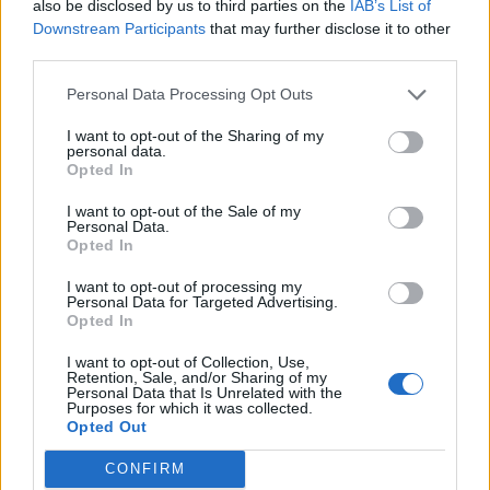
also be disclosed by us to third parties on the
IAB’s List of
Downstream Participants
that may further disclose it to other
third parties.
Personal Data Processing Opt Outs
Siguenos en las redes sociales!
I want to opt-out of the Sharing of my
personal data.
Opted In
I want to opt-out of the Sale of my
MasterSEOSEM somos Agencia de publicidad certificada para
Personal Data.
gestionar campañas de
Google Ads
Opted In
Copyright © masterseosem.com All Rights Reserved -
Aviso legal
I want to opt-out of processing my
Personal Data for Targeted Advertising.
Opted In
I want to opt-out of Collection, Use,
Retention, Sale, and/or Sharing of my
Personal Data that Is Unrelated with the
Purposes for which it was collected.
Opted Out
CONFIRM