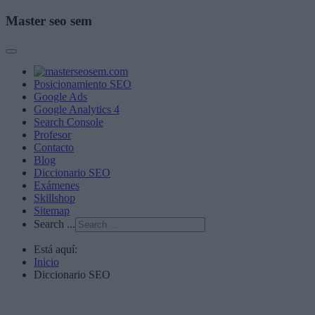
Master seo sem
Posicionamiento SEO
Google Ads
Google Analytics 4
Search Console
Profesor
Contacto
Blog
Diccionario SEO
Exámenes
Skillshop
Sitemap
Search ...
Está aquí:
Inicio
Diccionario SEO