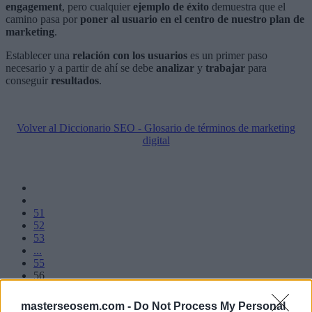
engagement
, pero cualquier
ejemplo de éxito
demuestra que el
camino pasa por
poner al usuario en el centro de nuestro plan de
marketing
.
Establecer una
relación con los usuarios
es un primer paso
necesario y a partir de ahí se debe
analizar
y
trabajar
para
conseguir
resultados
.
Volver al Diccionario SEO - Glosario de términos de marketing
digital
51
52
53
...
55
56
57
58
masterseosem.com -
Do Not Process My Personal