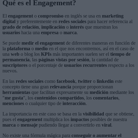
Qué es el Engagement?
El
engagement
o
compromiso
en inglés se usa en
marketing
digital
y preferentemente en
redes sociales
para hacer referencia al
grado de relación
,
implicación
o
interés
que muestran los
usuarios
hacia una
empresa
o
marca
.
Se puede
medir el engagement
de diferentes maneras en función de
la
plataforma
o
medio
en el que nos encontremos, así en el caso de
una
web
o blog los
KPIs
más importantes suelen ser el
tiempo de
permanencia
, las
páginas vistas por sesión
, la cantidad de
suscriptores
o el porcentaje de
usuarios recurrentes
respecto a los
nuevos.
En las
redes sociales
como
facebook
,
twitter
o
linkedin
este
concepto tiene una gran
relevancia
porque proporcionan
herramientas
que facilitan expresamente su
medición
mediante los
"
me gusta
", los
contenidos compartidos
, los
comentarios
,
menciones
o cualquier tipo de
interacción
.
La importancia en este caso se basa en la
visibilidad
que se obtiene,
pues el
engagement
multiplica los
impactos
posibles de nuestra
marca
o
mensaje
pudiendo llegar a convertirlo en
viral
.
No existe una fórmula mágica para
conseguir o aumentar el