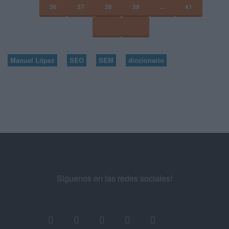
36
37
38
39
...
41
Manuel López
SEO
SEM
diccionario
Siguenos en las redes sociales!