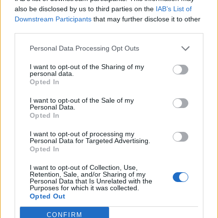
por Clic
o CPC Máx, que representa el importe más
also be disclosed by us to third parties on the
IAB’s List of
alto que está dispuesto a
pagar por un clic en su
Downstream Participants
that may further disclose it to other
anuncio
.
third parties.
Cada vez que un usuario realiza una
consulta
en la
Personal Data Processing Opt Outs
que se pueden mostrar
anuncios
o hay un
espacio
I want to opt-out of the Sharing of my
personal data.
publicitario disponible
,
Google Ads
realiza una
Opted In
subasta
entre todas las
ofertas
existentes, que
I want to opt-out of the Sale of my
decide los
anuncios que se mostrarán
.
Personal Data.
Opted In
El
CPC real
suele ser menor que el
CPC máx
. debido
I want to opt-out of processing my
a que
el importe máximo que se paga en la subasta
Personal Data for Targeted Advertising.
Opted In
de AdWords es el mínimo necesario para mantener
la posición del anuncio
.
I want to opt-out of Collection, Use,
Retention, Sale, and/or Sharing of my
Personal Data that Is Unrelated with the
Esta
subasta
se produce en milésimas de segundo en
Purposes for which it was collected.
Opted Out
cada ocasión, y tiene las siguientes
características
:
CONFIRM