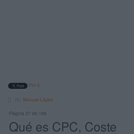
Search
...
Pin it
By:
Manuel López
Página 37 de 194
Qué es CPC, Coste