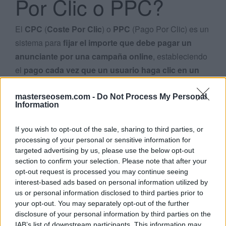
Por Clic o PPC?
El
CPC
(
Coste Por Clic
) o
PPC
(Pago Por Clic) es un
sistema para
fijar el importe que debe pagar un
anunciante por una campaña online
, estableciendo
el
pago cada vez que un usuario haga clic en un
anuncio
sin importar el número de veces que se
muestra la
publicidad
.
masterseosem.com -
Do Not Process My Personal
Information
El
CPC
es uno de los sistemas más habituales de
If you wish to opt-out of the sale, sharing to third parties, or
pago por publicidad
junto con el
CPA
(Coste Por
processing of your personal or sensitive information for
Acción), en el que se paga por cada conversión y el
targeted advertising by us, please use the below opt-out
CPM
(Coste Por Mil) en el que se paga por cada mil
section to confirm your selection. Please note that after your
opt-out request is processed you may continue seeing
impresiones mostradas.
interest-based ads based on personal information utilized by
us or personal information disclosed to third parties prior to
En los
anuncios de Adwords
(actual
Google Ads
) el
your opt-out. You may separately opt-out of the further
anunciante establece una oferta de
coste máximo
disclosure of your personal information by third parties on the
IAB’s list of downstream participants. This information may