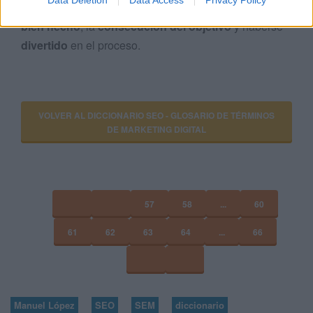
Data Deletion
Data Access
Privacy Policy
para los participantes por la
satisfacción del trabajo
bien hecho
, la
consecución del objetivo
y haberse
divertido
en el proceso.
VOLVER AL DICCIONARIO SEO - GLOSARIO DE TÉRMINOS
DE MARKETING DIGITAL
57
58
...
60
61
62
63
64
...
66
Manuel López
SEO
SEM
diccionario