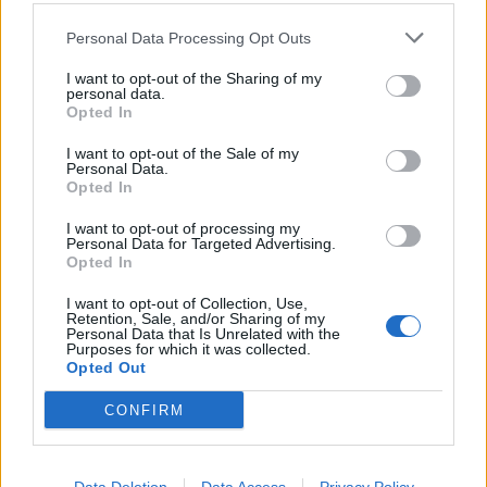
Acumulación de puntos
asignando un valor
Personal Data Processing Opt Outs
cuantitativo a determinadas acciones que acercan
I want to opt-out of the Sharing of my
al objetivo y que se van acumulando a medida que
personal data.
se realizan
Opted In
Escalado de niveles
, definiendo pequeñas metas
que el usuario debe ir superando para pasar a la
I want to opt-out of the Sale of my
siguiente
Personal Data.
Opted In
Obtención de
premios coleccionables
a medida
que se van alcanzando diferentes objetivos
I want to opt-out of processing my
Regalos
en forma de bienes que se entregan de
Personal Data for Targeted Advertising.
forma gratuita al conseguir un objetivo
Opted In
Clasificación
de los participantes en función de
puntos u objetivos alcanzados, destacando los
I want to opt-out of Collection, Use,
Retention, Sale, and/or Sharing of my
mejores en una lista o ranking
Personal Data that Is Unrelated with the
Desafíos
en forma de
competiciones
entre los
Purposes for which it was collected.
participantes en el que el mejor obtiene puntos,
Opted Out
premios o regalos
Misiones
en las que se plantea resolver o superar
CONFIRM
retos
De esta foma se consigue una
experiencia positiva