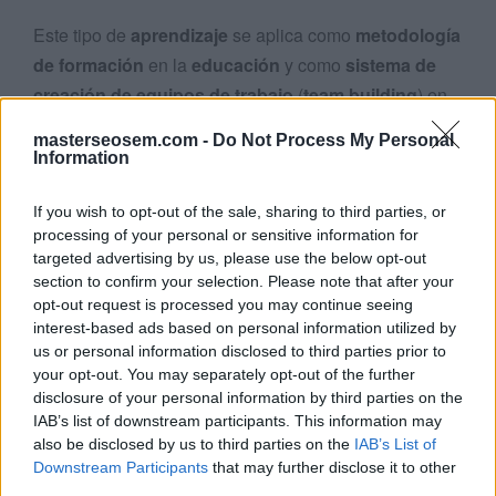
Este tipo de
aprendizaje
se aplica como
metodología
de formación
en la
educación
y como
sistema de
creación de equipos de trabajo
(
team building
) en
el ámbito
empresarial
.
masterseosem.com -
Do Not Process My Personal
Information
La
gamificación
se basa en
plantear un reto
en
forma de
juego
, ya sea individual o colectivo, y
aplicar
If you wish to opt-out of the sale, sharing to third parties, or
técnicas de motivación que ayuden a superarlo
.
processing of your personal or sensitive information for
targeted advertising by us, please use the below opt-out
section to confirm your selection. Please note that after your
De esta forma se consigue captar el
interés de los
opt-out request is processed you may continue seeing
participantes
, que se
implican
en el proceso y
interest-based ads based on personal information utilized by
adquieren
habilidades
,
conocimientos
y
us or personal information disclosed to third parties prior to
experiencias
mientras se
divierten
.
your opt-out. You may separately opt-out of the further
disclosure of your personal information by third parties on the
IAB’s list of downstream participants. This information may
Existen multitud de
técnicas de motivación basadas
also be disclosed by us to third parties on the
IAB’s List of
en juegos
utilizando distintas combinaciones de
Downstream Participants
that may further disclose it to other
sistemas de
puntuación
,
recompensas
y
objetivos
:
third parties.