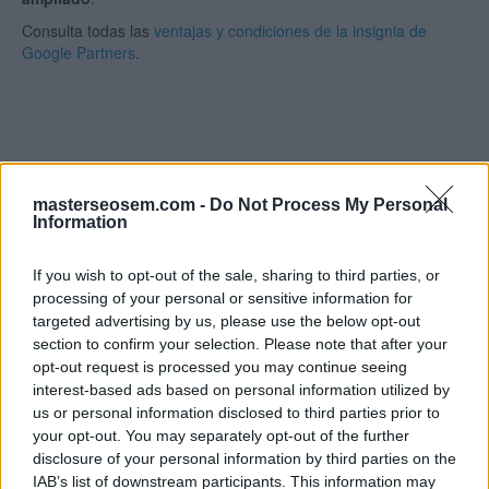
Consulta todas las
ventajas y condiciones de la insignia de
Google Partners
.
Conseguir especializaciones para
masterseosem.com -
Do Not Process My Personal
Information
empresas
If you wish to opt-out of the sale, sharing to third parties, or
processing of your personal or sensitive information for
Las empresas que tienen la
condición de partner
y cumplen
targeted advertising by us, please use the below opt-out
los
requisitos
necesarios pueden conseguir
especializaciones
, que son
reconocidas
mediante el uso de
section to confirm your selection. Please note that after your
los iconos correspondientes en la
insignia de Google Partner
.
opt-out request is processed you may continue seeing
interest-based ads based on personal information utilized by
Las especializaciones demuestran
conocimientos
sobre un
us or personal information disclosed to third parties prior to
producto específico y contribuyen a
conseguir nuevos
your opt-out. You may separately opt-out of the further
negocios
y a
destacar respecto a la competencia
.
disclosure of your personal information by third parties on the
IAB’s list of downstream participants. This information may