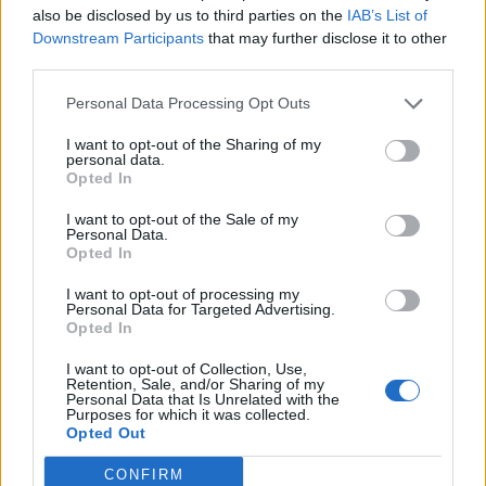
also be disclosed by us to third parties on the
IAB’s List of
Downstream Participants
that may further disclose it to other
third parties.
Personal Data Processing Opt Outs
I want to opt-out of the Sharing of my
personal data.
Conectar con Google
Opted In
I want to opt-out of the Sale of my
Las empresas que hayan conseguido la condición de
partner
Personal Data.
tendrán acceso a
eventos
,
formaciones
y
ofertas
Opted In
promocionales para clientes
actuales y potenciales.
I want to opt-out of processing my
Cómo registrarse en
Personal Data for Targeted Advertising.
Opted In
Google Partners?
I want to opt-out of Collection, Use,
Retention, Sale, and/or Sharing of my
Personal Data that Is Unrelated with the
Al
registrarte en Google Partners
podrás crear para tí un
Purposes for which it was collected.
perfil individual con tu cuenta de adwords
, y un
perfil para
Opted Out
tu empresa con una cuenta de administrador de Adwords
.
CONFIRM
Es muy importante
vincular tu perfil de Partners al de tu