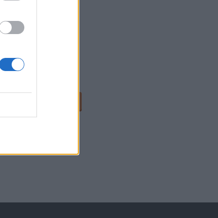
TAL
54