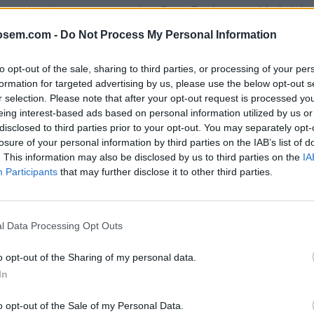
 que los últimos
no transmiten Page Rank
o
autoridad
al
des
osem.com -
Do Not Process My Personal Information
aso de que no exista un
atributo Nofollow
en el enlace, por lo
to opt-out of the sale, sharing to third parties, or processing of your per
formation for targeted advertising by us, please use the below opt-out s
low
sería:
r selection. Please note that after your opt-out request is processed y
eing interest-based ads based on personal information utilized by us or
disclosed to third parties prior to your opt-out. You may separately opt-
losure of your personal information by third parties on the IAB’s list of
sterseosem.com/pagina.html”>Texto ancla</
. This information may also be disclosed by us to third parties on the
IA
masterseosem.com/pagina.html” rel=”dofol
Participants
that may further disclose it to other third parties.
l Data Processing Opt Outs
itios de calidad
que
aporten valor a tu contenido
, lo que
aume
o opt-out of the Sharing of my personal data.
In
únicos deseables en una
estrategia de linkbuilding
, pero ten 
o opt-out of the Sale of my Personal Data.