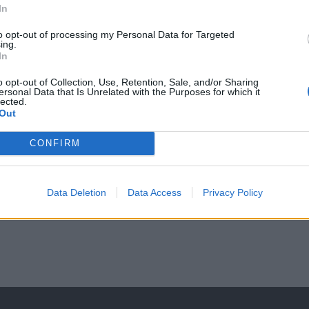
low
.
In
to opt-out of processing my Personal Data for Targeted
ing.
In
LVER AL DICCIONARIO SEO - GLOSARIO DE TÉRMINOS DE MARKETING DIGI
o opt-out of Collection, Use, Retention, Sale, and/or Sharing
ersonal Data that Is Unrelated with the Purposes for which it
lected.
Out
CONFIRM
5
46
47
48
...
50
51
52
53
Data Deletion
Data Access
Privacy Policy