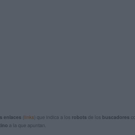
os enlaces
(
links
) que indica a los
robots
de los
buscadores
c
tino
a la que apuntan.