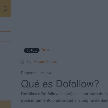
m
Pin it
By:
Manuel López
Página 50 de 194
Qué es Dofollow?
Dofollow
o
Do follow
(seguir) es un
atributo de l
posicionamiento
o
autoridad
a la
página de des