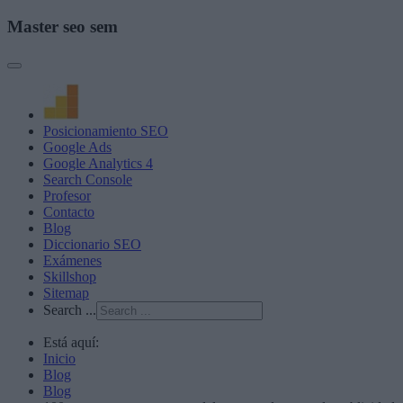
Master seo sem
Posicionamiento SEO
Google Ads
Google Analytics 4
Search Console
Profesor
Contacto
Blog
Diccionario SEO
Exámenes
Skillshop
Sitemap
Search ...
Está aquí:
Inicio
Blog
Blog