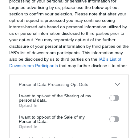
processing of your personal or sensitive information for
targeted advertising by us, please use the below opt-out
Manuel López
SEM
section to confirm your selection. Please note that after your
Exámenes de Skillshop - Academy for Ads
opt-out request is processed you may continue seeing
interest-based ads based on personal information utilized by
us or personal information disclosed to third parties prior to
your opt-out. You may separately opt-out of the further
disclosure of your personal information by third parties on the
IAB’s list of downstream participants. This information may
also be disclosed by us to third parties on the
IAB’s List of
Downstream Participants
that may further disclose it to other
third parties.
Personal Data Processing Opt Outs
Siguenos en las redes sociales!
I want to opt-out of the Sharing of my
personal data.
Opted In
MasterSEOSEM somos Agencia de publicidad certificada para
gestionar campañas de
Google Ads
I want to opt-out of the Sale of my
Personal Data.
Opted In
Copyright © masterseosem.com All Rights Reserved -
Aviso legal