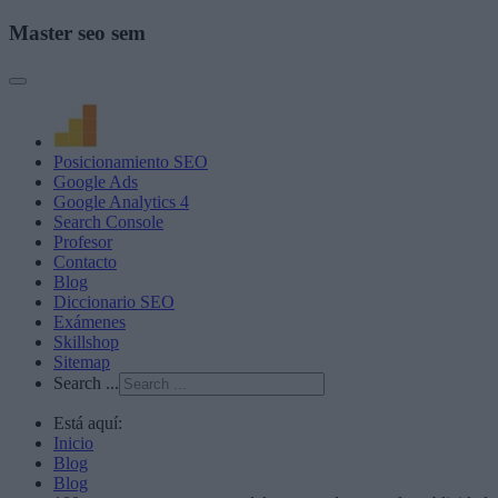
Master seo sem
Posicionamiento SEO
Google Ads
Google Analytics 4
Search Console
Profesor
Contacto
Blog
Diccionario SEO
Exámenes
Skillshop
Sitemap
Search ...
Está aquí:
Inicio
Blog
Blog