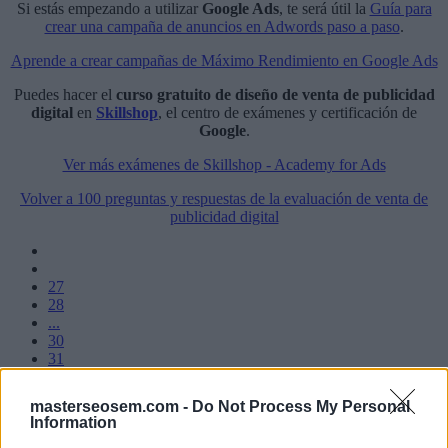
Si estás empezando a utilizar
Google Ads
, te será útil la
Guía para
crear una campaña de anuncios en Adwords paso a paso
.
Aprende a crear campañas de Máximo Rendimiento en Google Ads
Puedes hacer el
curso gratuito de diseño de venta de publicidad
digital
en
Skillshop
, el centro de exámenes y certificación de
Google
.
Ver más exámenes de Skillshop - Academy for Ads
Volver a 100 preguntas y respuestas de la evaluación de venta de
publicidad digital
27
28
...
30
31
32
33
masterseosem.com -
Do Not Process My Personal
34
Information
...