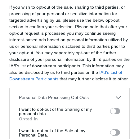
36
If you wish to opt-out of the sale, sharing to third parties, or
processing of your personal or sensitive information for
targeted advertising by us, please use the below opt-out
Manuel López
section to confirm your selection. Please note that after your
SEM
Exámenes de Skillshop - Academy for Ads
opt-out request is processed you may continue seeing
interest-based ads based on personal information utilized by
us or personal information disclosed to third parties prior to
your opt-out. You may separately opt-out of the further
disclosure of your personal information by third parties on the
IAB’s list of downstream participants. This information may
also be disclosed by us to third parties on the
IAB’s List of
Downstream Participants
that may further disclose it to other
third parties.
Personal Data Processing Opt Outs
Siguenos en las redes sociales!
I want to opt-out of the Sharing of my
personal data.
Opted In
MasterSEOSEM somos Agencia de publicidad certificada para
I want to opt-out of the Sale of my
gestionar campañas de
Google Ads
Personal Data.