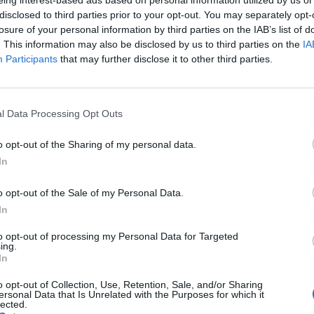
eing interest-based ads based on personal information utilized by us or
disclosed to third parties prior to your opt-out. You may separately opt-
losure of your personal information by third parties on the IAB’s list of
. This information may also be disclosed by us to third parties on the
IA
Participants
that may further disclose it to other third parties.
nto de conversiones de las llamadas desde u
 estén disponibles en tu país)?
l Data Processing Opt Outs
o opt-out of the Sharing of my personal data.
In
o opt-out of the Sale of my Personal Data.
In
to opt-out of processing my Personal Data for Targeted
ing.
In
izar
Google Ads
, te será útil la
Guía para crear una campaña de anuncio
o opt-out of Collection, Use, Retention, Sale, and/or Sharing
Aprende a crear campañas de Máximo Rendimiento en Google Ads
ersonal Data that Is Unrelated with the Purposes for which it
lected.
tuito de publicidad para móviles
en
Skillshop
, el centro de exámenes