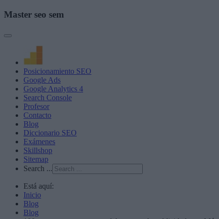
Master seo sem
Posicionamiento SEO
Google Ads
Google Analytics 4
Search Console
Profesor
Contacto
Blog
Diccionario SEO
Exámenes
Skillshop
Sitemap
Search ...
Está aquí:
Inicio
Blog
Blog