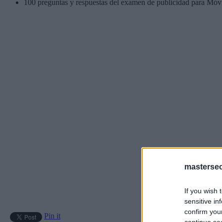
100 preguntas y respuestas del examen de publicidad para Móv
masterse
If you wish 
sensitive in
confirm you
Pin it