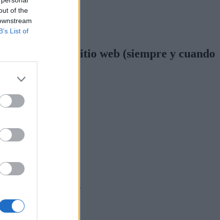
 personal
out of the
 downstream
B’s List of
n anuncio o un sitio web (siempre y cuando
s en Adwords paso a paso
.
 y certificación de
Google
.