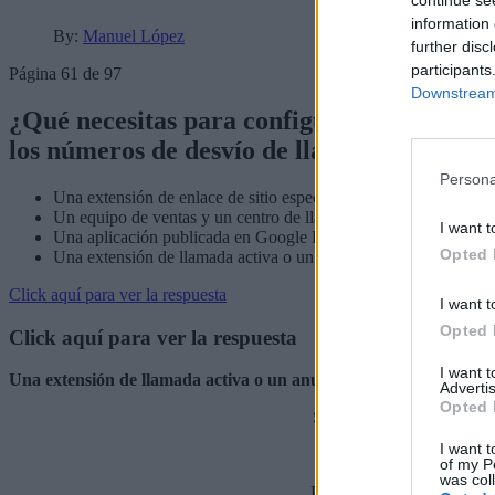
continue se
information 
By:
Manuel López
further disc
participants
Página 61 de 97
Downstream 
¿Qué necesitas para configurar el seguimie
los números de desvío de llamada de Google
Persona
Una extensión de enlace de sitio específica para móviles
Un equipo de ventas y un centro de llamadas operativo
I want t
Una aplicación publicada en Google Play Store
Opted 
Una extensión de llamada activa o un anuncio de solo llamada
Click aquí para ver la respuesta
I want t
Opted 
Click aquí para ver la respuesta
I want 
Una extensión de llamada activa o un anuncio de solo llamada
Advertis
Opted 
Si estás empezando a util
I want t
of my P
was col
Puedes hacer el
curso gra