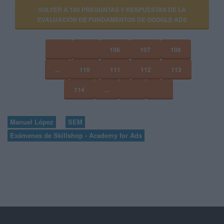
VOLVER A 100 PREGUNTAS Y RESPUESTAS DE LA
EVALUACIÓN DE FUNDAMENTOS DE GOOGLE ADS
106
107
108
...
110
111
112
113
114
...
Manuel López
SEM
Exámenes de Skillshop - Academy for Ads