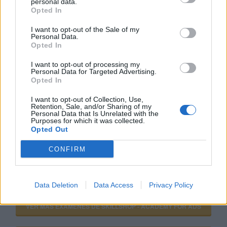
personal data.
Opted In
campaña para ofrecer camisetas de
equipos y gorras de béisbol.
I want to opt-out of the Sale of my
Personal Data.
Opted In
Si estás empezando a utilizar
Google Ads
, te será útil
I want to opt-out of processing my
Personal Data for Targeted Advertising.
la
Guía para crear una campaña de anuncios en
Opted In
Adwords paso a paso
.
I want to opt-out of Collection, Use,
Retention, Sale, and/or Sharing of my
Personal Data that Is Unrelated with the
APRENDE A CREAR CAMPAÑAS DE MÁXIMO
Purposes for which it was collected.
RENDIMIENTO EN GOOGLE ADS
Opted Out
CONFIRM
Puedes hacer el
curso gratuito de fundamentos de
google ads
en
Skillshop
, el centro de exámenes y
certificación de
Google
.
Data Deletion
Data Access
Privacy Policy
VER MÁS EXÁMENES DE SKILLSHOP - ACADEMY FOR ADS