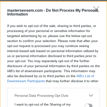
raquetas de tenis, camisetas de equipos y gorras
de béisbol.
Crear dos cuentas: una para artículos y otra para
masterseosem.com -
Do Not Process My Personal
Information
ropa. En la primera, debería crear una campaña
para ofrecer pelotas de básquetbol y raquetas de
tenis, mientras que en la otra debería crear una
If you wish to opt-out of the sale, sharing to third parties, or
campaña para ofrecer camisetas de equipos y
processing of your personal or sensitive information for
gorras de béisbol.
targeted advertising by us, please use the below opt-out
Crear una cuenta para cada producto que vende
section to confirm your selection. Please note that after your
en Susan's Sporting Goods y crear un solo grupo
opt-out request is processed you may continue seeing
de anuncios para todos los productos de ropa y
interest-based ads based on personal information utilized by
artículos deportivos de cada cuenta.
us or personal information disclosed to third parties prior to
your opt-out. You may separately opt-out of the further
Click aquí para ver la respuesta
disclosure of your personal information by third parties on the
IAB’s list of downstream participants. This information may
also be disclosed by us to third parties on the
IAB’s List of
Crear dos cuentas: una para artículos y
Downstream Participants
that may further disclose it to other
otra para ropa. En la primera, debería
third parties.
crear una campaña para ofrecer pelotas
Personal Data Processing Opt Outs
de básquetbol y raquetas de tenis,
I want to opt-out of the Sharing of my
mientras que en la otra debería crear una