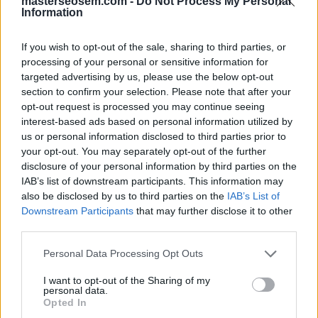
masterseosem.com -
Do Not Process My Personal
88
Information
89
...
If you wish to opt-out of the sale, sharing to third parties, or
processing of your personal or sensitive information for
targeted advertising by us, please use the below opt-out
Manuel López
section to confirm your selection. Please note that after your
SEM
opt-out request is processed you may continue seeing
Exámenes de Skillshop - Academy for Ads
interest-based ads based on personal information utilized by
us or personal information disclosed to third parties prior to
your opt-out. You may separately opt-out of the further
disclosure of your personal information by third parties on the
IAB’s list of downstream participants. This information may
also be disclosed by us to third parties on the
IAB’s List of
Downstream Participants
that may further disclose it to other
third parties.
Personal Data Processing Opt Outs
Siguenos en las redes sociales!
I want to opt-out of the Sharing of my
personal data.
Opted In