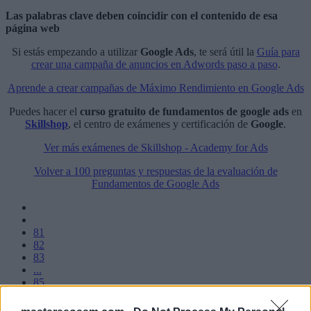
Las palabras clave deben coincidir con el contenido de esa
página web
Si estás empezando a utilizar
Google Ads
, te será útil la
Guía para
crear una campaña de anuncios en Adwords paso a paso
.
Aprende a crear campañas de Máximo Rendimiento en Google Ads
Puedes hacer el
curso gratuito de fundamentos de google ads
en
Skillshop
, el centro de exámenes y certificación de
Google
.
Ver más exámenes de Skillshop - Academy for Ads
Volver a 100 preguntas y respuestas de la evaluación de
Fundamentos de Google Ads
81
82
83
...
85
86
87