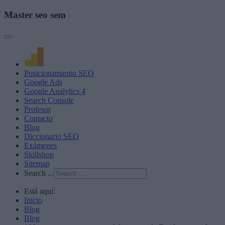
Master seo sem
Posicionamiento SEO
Google Ads
Google Analytics 4
Search Console
Profesor
Contacto
Blog
Diccionario SEO
Exámenes
Skillshop
Sitemap
Search ...
Está aquí:
Inicio
Blog
Blog