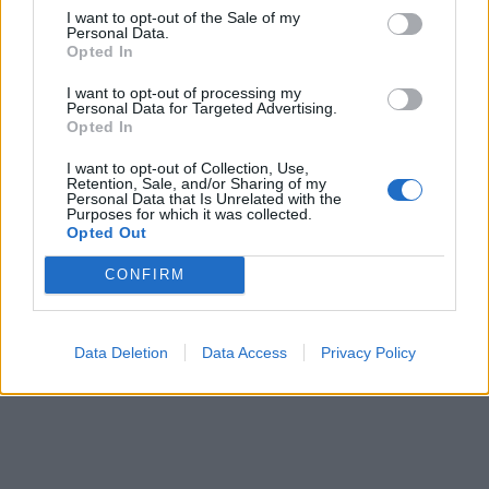
MasterSEOSEM somos Agencia de publicidad certificada para
I want to opt-out of the Sale of my
gestionar campañas de
Google Ads
Personal Data.
Opted In
Copyright © masterseosem.com All Rights Reserved -
Aviso legal
I want to opt-out of processing my
Personal Data for Targeted Advertising.
Opted In
I want to opt-out of Collection, Use,
Retention, Sale, and/or Sharing of my
Personal Data that Is Unrelated with the
Purposes for which it was collected.
Opted Out
CONFIRM
Data Deletion
Data Access
Privacy Policy