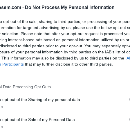
música podrían hacer una
osem.com -
Do Not Process My Personal Information
omendaría?
to opt-out of the sale, sharing to third parties, or processing of your per
formation for targeted advertising by us, please use the below opt-out s
r selection. Please note that after your opt-out request is processed y
eing interest-based ads based on personal information utilized by us or
disclosed to third parties prior to your opt-out. You may separately opt-
losure of your personal information by third parties on the IAB’s list of
. This information may also be disclosed by us to third parties on the
IA
Participants
that may further disclose it to other third parties.
l Data Processing Opt Outs
Google Ads
, te será útil la
Guía para crear una campaña de anu
o opt-out of the Sharing of my personal data.
In
APRENDE A CREAR CAMPAÑAS DE MÁXIMO RENDIMIENTO EN GOOGLE AD
o opt-out of the Sale of my Personal Data.
 de fundamentos de google ads
en
Skillshop
, el centro de e
In