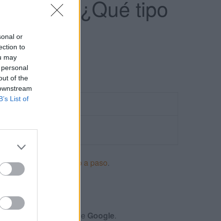
 compra. ¿Qué tipo
sonal or
ection to
ou may
 personal
out of the
 downstream
B’s List of
ncios en Adwords paso a paso
.
S
xámenes y certificación de
Google
.