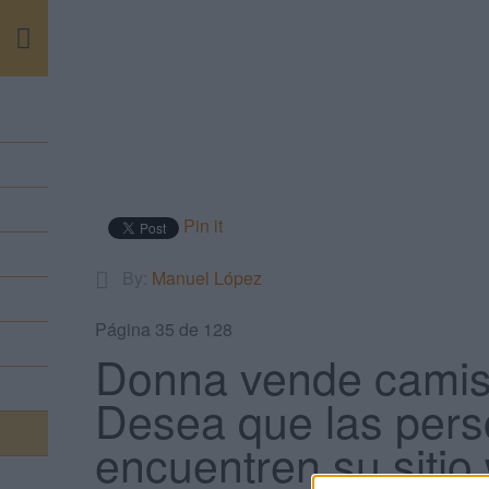
m
Pin it
By:
Manuel López
Página 35 de 128
Donna vende camise
Desea que las pers
encuentren su sitio