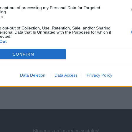
to opt-out of processing my Personal Data for Targeted
ing.
VER MÁS EXÁMENES DE SKILLSHOP - ACADEMY FOR ADS
In
o opt-out of Collection, Use, Retention, Sale, and/or Sharing
00 PREGUNTAS Y RESPUESTAS DE LA EVALUACIÓN DE FUNDAMENTOS DE
ersonal Data that Is Unrelated with the Purposes for which it
lected.
Out
0
31
32
33
...
35
36
37
38
CONFIRM
ademy for Ads
Data Deletion
Data Access
Privacy Policy
Siguenos en las redes sociales!