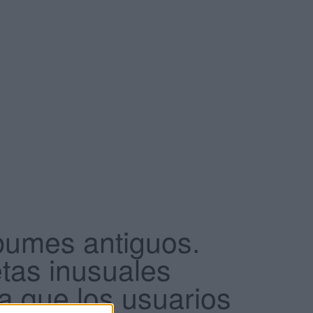
bumes antiguos.
tas inusuales
a que los usuarios