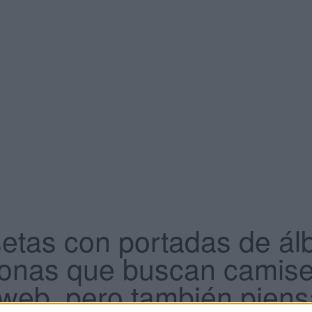
tas con portadas de ál
onas que buscan camise
 web, pero también piens