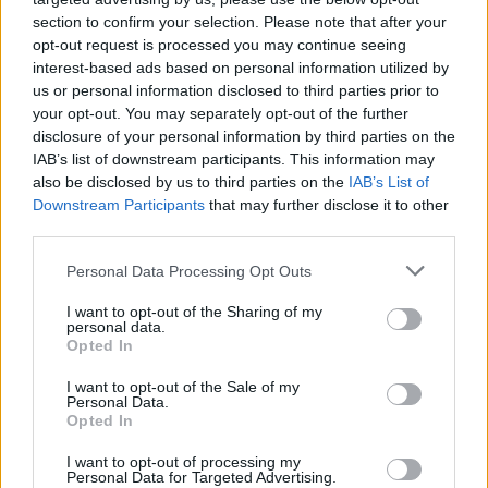
section to confirm your selection. Please note that after your
la Red de Display,
opt-out request is processed you may continue seeing
¿cuál de las
interest-based ads based on personal information utilized by
us or personal information disclosed to third parties prior to
siguientes acciones
your opt-out. You may separately opt-out of the further
disclosure of your personal information by third parties on the
debería realizar?
IAB’s list of downstream participants. This information may
also be disclosed by us to third parties on the
IAB’s List of
Downstream Participants
that may further disclose it to other
Únicamente incluir palabras clave de concordancia exacta
third parties.
Incluir palabras clave que estén relacionadas con los sitios
web que visitan sus clientes
Personal Data Processing Opt Outs
Únicamente usar el Planificador de palabras clave para
identificar nuevas palabras clave
I want to opt-out of the Sharing of my
Usar una orientación agresiva para identificar nuevas
personal data.
Opted In
palabras clave
I want to opt-out of the Sale of my
Click aquí para ver la respuesta
Personal Data.
Opted In
Incluir palabras clave que estén relacionadas con los
sitios web que visitan sus clientes
I want to opt-out of processing my
Personal Data for Targeted Advertising.