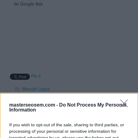
de Google Ads
Pin it
By:
Manuel López
Página 80 de 128
masterseosem.com -
Do Not Process My Personal
Cuando crea una lista
Information
de palabras clave
If you wish to opt-out of the sale, sharing to third parties, or
processing of your personal or sensitive information for
para una campaña de
targeted advertising by us, please use the below opt-out