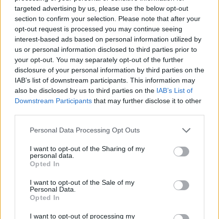
targeted advertising by us, please use the below opt-out
Manuel López
SEM
section to confirm your selection. Please note that after your
Exámenes de Skillshop - Academy for Ads
opt-out request is processed you may continue seeing
interest-based ads based on personal information utilized by
us or personal information disclosed to third parties prior to
your opt-out. You may separately opt-out of the further
disclosure of your personal information by third parties on the
IAB’s list of downstream participants. This information may
also be disclosed by us to third parties on the
IAB’s List of
Downstream Participants
that may further disclose it to other
third parties.
Personal Data Processing Opt Outs
Siguenos en las redes sociales!
I want to opt-out of the Sharing of my
personal data.
Opted In
MasterSEOSEM somos Agencia de publicidad certificada para
gestionar campañas de
Google Ads
I want to opt-out of the Sale of my
Personal Data.
Opted In
Copyright © masterseosem.com All Rights Reserved -
Aviso legal
I want to opt-out of processing my