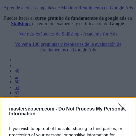
Aprende a crear campañas de Máximo Rendimiento en Google Ads
Puedes hacer el
curso gratuito de fundamentos de google ads
en
Skillshop
, el centro de exámenes y certificación de
Google
.
Ver más exámenes de Skillshop - Academy for Ads
Volver a 100 preguntas y respuestas de la evaluación de
Fundamentos de Google Ads
48
...
50
51
52
53
54
masterseosem.com -
Do Not Process My Personal
...
Information
56
57
If you wish to opt-out of the sale, sharing to third parties, or
processing of your personal or sensitive information for