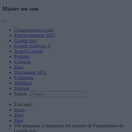
Master seo sem
Posicionamiento SEO
Google Ads
Google Analytics 4
Search Console
Profesor
Contacto
Blog
Diccionario SEO
Exámenes
Skillshop
Sitemap
Search ...
Está aquí:
Inicio
Blog
Blog
100 preguntas y respuestas del examen de Fundamentos de
Google Ads