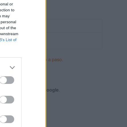
sonal or
ection to
ou may
 personal
out of the
 downstream
B’s List of
ncios en Adwords paso a paso
.
S
nes y certificación de
Google
.
 DISPLAY