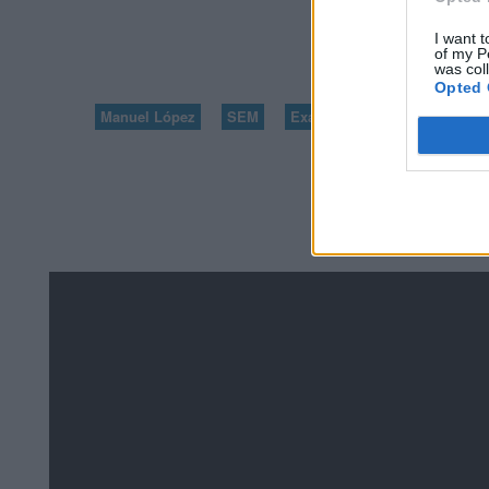
I want t
95
of my P
was col
Opted 
Manuel López
SEM
Exámenes de Skillshop - Ac