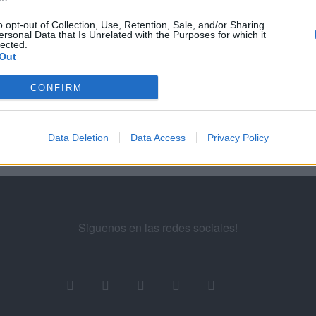
o opt-out of Collection, Use, Retention, Sale, and/or Sharing
96
97
98
...
100
101
102
103
ersonal Data that Is Unrelated with the Purposes for which it
lected.
Out
ademy for Ads
CONFIRM
Data Deletion
Data Access
Privacy Policy
Siguenos en las redes sociales!