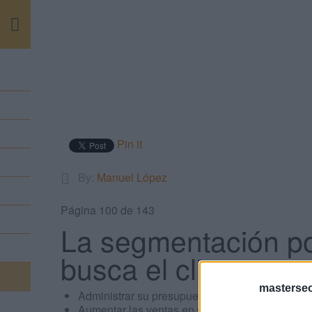
m
Pin it
By:
Manuel López
Página 100 de 143
La segmentación por
busca el cliente es:
masterse
Administrar su presupuesto de forma activa porq
Aumentar las ventas en su sitio web