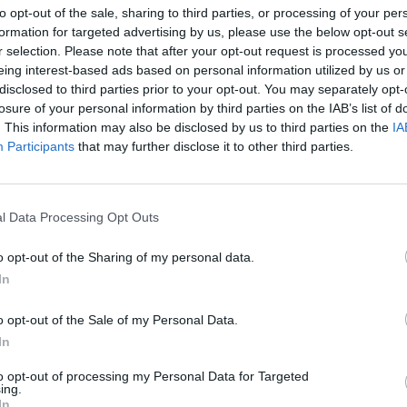
parecen sus anuncios
to opt-out of the sale, sharing to third parties, or processing of your per
formation for targeted advertising by us, please use the below opt-out s
r selection. Please note that after your opt-out request is processed y
eing interest-based ads based on personal information utilized by us or
disclosed to third parties prior to your opt-out. You may separately opt-
losure of your personal information by third parties on the IAB’s list of
. This information may also be disclosed by us to third parties on the
IA
 aparecen sus anuncios
Participants
that may further disclose it to other third parties.
Google Ads
, te será útil la
Guía para crear una campaña de anu
l Data Processing Opt Outs
APRENDE A CREAR CAMPAÑAS DE MÁXIMO RENDIMIENTO EN GOOGLE AD
o opt-out of the Sharing of my personal data.
In
ito de publicidad de Display
en
Skillshop
, el centro de exáme
o opt-out of the Sale of my Personal Data.
VER MÁS EXÁMENES DE SKILLSHOP - ACADEMY FOR ADS
In
to opt-out of processing my Personal Data for Targeted
ing.
A 100 PREGUNTAS Y RESPUESTAS DE LA EVALUACIÓN DE PUBLICIDAD DE
In