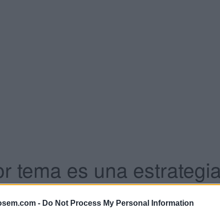
 tema es una estrategia 
osem.com -
Do Not Process My Personal Information
ue sus objetivos de coste por adquisición son estrictos