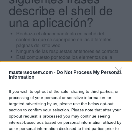
describe el shell de
una aplicación?
Rechaza el almacenamiento en caché del
contenido que se superpone en las diferentes
Search
páginas del sitio web
...
Ninguna de las respuestas anteriores es correcta
Está compuesto por todos los elementos de la
página que dependen del contenido específico de
la misma
masterseosem.com -
Do Not Process My Personal
Aporta una primera impresión rápida y cambia de
Information
modo gradual hasta presentar la página
completamente cargada
If you wish to opt-out of the sale, sharing to third parties, or
processing of your personal or sensitive information for
Click aquí para ver la respuesta
targeted advertising by us, please use the below opt-out
section to confirm your selection. Please note that after your
opt-out request is processed you may continue seeing
Aporta una primera impresión rápida y
interest-based ads based on personal information utilized by
cambia de modo gradual hasta presentar
us or personal information disclosed to third parties prior to