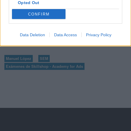
Opted Out
CONFIRM
7
8
...
10
11
12
13
14
...
16
Data Deletion
Data Access
Privacy Policy
Manuel López
SEM
Exámenes de Skillshop - Academy for Ads