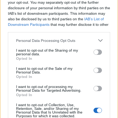
la página completamente cargada
your opt-out. You may separately opt-out of the further
disclosure of your personal information by third parties on the
IAB’s list of downstream participants. This information may
Si estás empezando a utilizar
Google Ads
, te será útil
also be disclosed by us to third parties on the
IAB’s List of
Downstream Participants
that may further disclose it to other
la
Guía para crear una campaña de anuncios en
third parties.
Adwords paso a paso
.
Personal Data Processing Opt Outs
APRENDE A CREAR CAMPAÑAS DE MÁXIMO
I want to opt-out of the Sharing of my
RENDIMIENTO EN GOOGLE ADS
personal data.
Opted In
Puedes hacer el
curso gratuito de diseño de sitios
I want to opt-out of the Sale of my
Personal Data.
web móviles
en
Skillshop
, el centro de exámenes y
Opted In
certificación de
Google
.
I want to opt-out of processing my
Personal Data for Targeted Advertising.
Opted In
VER MÁS EXÁMENES DE SKILLSHOP - ACADEMY FOR ADS
I want to opt-out of Collection, Use,
Retention, Sale, and/or Sharing of my
VOLVER A 100 PREGUNTAS Y RESPUESTAS DE LA
Personal Data that Is Unrelated with the
Purposes for which it was collected.
EVALUACIÓN DE DISEÑO DE SITIOS MÓVILES