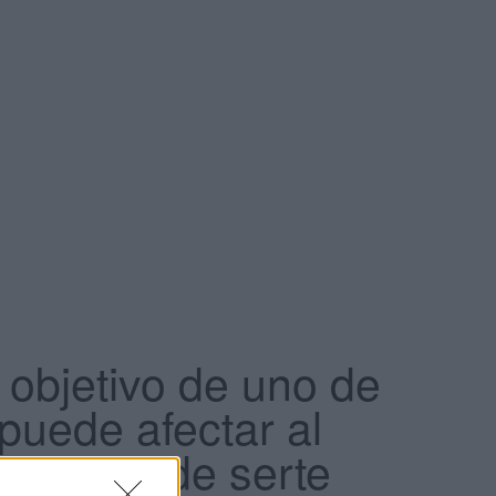
 objetivo de uno de
puede afectar al
enta puede serte