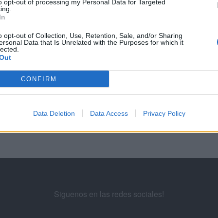
to opt-out of processing my Personal Data for Targeted
ing.
In
EGUNTAS Y RESPUESTAS DE LA EVALUACIÓN DE PUBLICIDAD EN BÚSQUED
o opt-out of Collection, Use, Retention, Sale, and/or Sharing
ersonal Data that Is Unrelated with the Purposes for which it
lected.
7
28
...
30
31
32
33
34
...
Out
CONFIRM
ademy for Ads
Data Deletion
Data Access
Privacy Policy
Siguenos en las redes sociales!