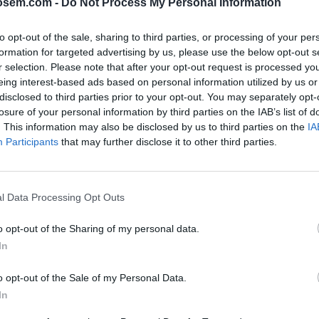
osem.com -
Do Not Process My Personal Information
to opt-out of the sale, sharing to third parties, or processing of your per
formation for targeted advertising by us, please use the below opt-out s
r selection. Please note that after your opt-out request is processed y
eing interest-based ads based on personal information utilized by us or
disclosed to third parties prior to your opt-out. You may separately opt-
losure of your personal information by third parties on the IAB’s list of
. This information may also be disclosed by us to third parties on the
IA
Participants
that may further disclose it to other third parties.
l Data Processing Opt Outs
Google Ads
, te será útil la
Guía para crear una campaña de anu
o opt-out of the Sharing of my personal data.
APRENDE A CREAR CAMPAÑAS DE MÁXIMO RENDIMIENTO EN GOOGLE AD
In
o de publicidad en búsquedas
en
Skillshop
, el centro de exá
o opt-out of the Sale of my Personal Data.
In
VER MÁS EXÁMENES DE SKILLSHOP - ACADEMY FOR ADS