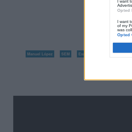
I want 
Advertis
Opted 
VOLVER A 100 PR
I want t
of my P
was col
2
Opted 
Manuel López
SEM
Exámenes de Skillshop - Ac