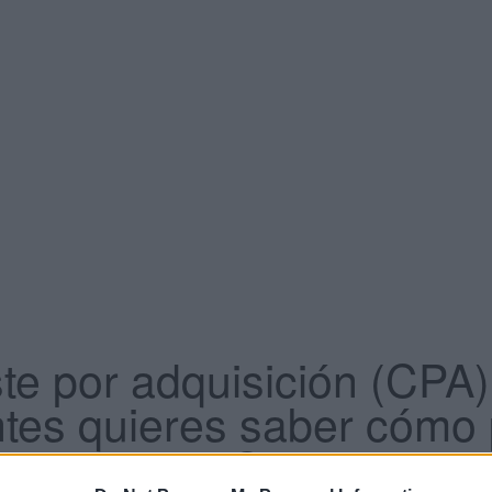
ste por adquisición (CPA)
antes quieres saber cómo 
 anuncios. ¿Qué herrami