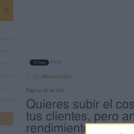
m
Pin it
By:
Manuel López
Página 32 de 120
Quieres subir el co
tus clientes, pero 
rendimiento de sus