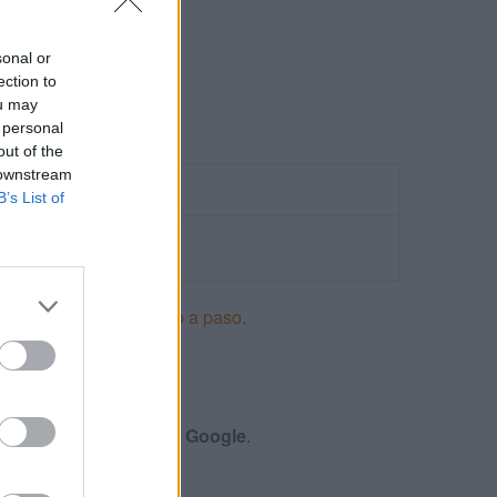
sonal or
ection to
ou may
 personal
out of the
 downstream
B’s List of
ncios en Adwords paso a paso
.
S
menes y certificación de
Google
.