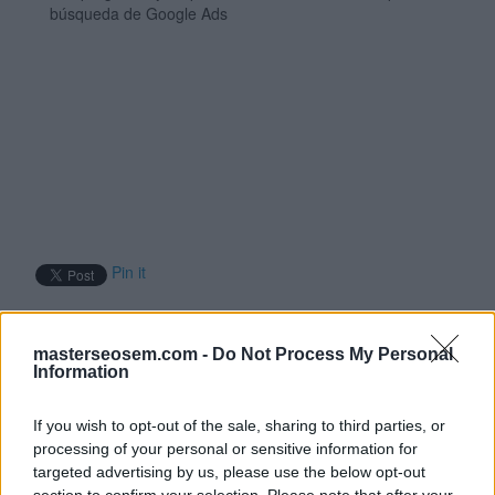
búsqueda de Google Ads
Pin it
By:
Manuel López
masterseosem.com -
Do Not Process My Personal
Página 31 de 120
Information
Un anunciante intenta
If you wish to opt-out of the sale, sharing to third parties, or
habilitar la puja de
processing of your personal or sensitive information for
targeted advertising by us, please use the below opt-out
coste por adquisición