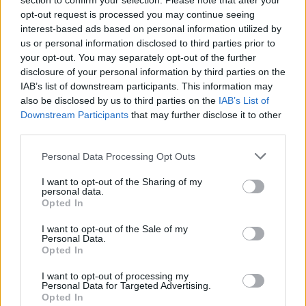
section to confirm your selection. Please note that after your
(CPA) objetivo, pero
opt-out request is processed you may continue seeing
interest-based ads based on personal information utilized by
esa opción no está
us or personal information disclosed to third parties prior to
your opt-out. You may separately opt-out of the further
disponible. La razón
disclosure of your personal information by third parties on the
IAB’s list of downstream participants. This information may
más probable es que
also be disclosed by us to third parties on the
IAB’s List of
Downstream Participants
that may further disclose it to other
el anunciante:
third parties.
Personal Data Processing Opt Outs
Ha tenido menos de 5 conversiones en los últimos 15 días.
Usa otra estrategia de pujas automáticas.
I want to opt-out of the Sharing of my
Usa Google Analytics.
personal data.
Opted In
Ha tenido menos de 15 conversiones en los últimos 30 días.
I want to opt-out of the Sale of my
Click aquí para ver la respuesta
Personal Data.
Opted In
Ha tenido menos de 15 conversiones en los últimos 30
días.
I want to opt-out of processing my
Personal Data for Targeted Advertising.
Opted In