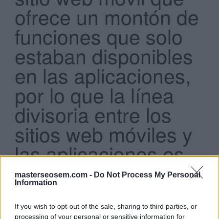
ofrece un montón de
funciones que solo
estaban disponibles
en las aplicaciones,
Search
...
por lo que la línea
divisoria entre los
sitios web móviles y
las aplicaciones es
cada vez más difusa.
masterseosem.com -
Do Not Process My Personal
¿Qué nombre
Information
reciben estos sitios
If you wish to opt-out of the sale, sharing to third parties, or
processing of your personal or sensitive information for