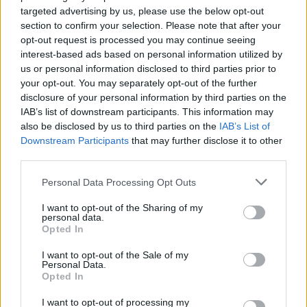
web?
targeted advertising by us, please use the below opt-out
section to confirm your selection. Please note that after your
opt-out request is processed you may continue seeing
Enhanced Mobile Sites
interest-based ads based on personal information utilized by
Progressive Sites
us or personal information disclosed to third parties prior to
Progressive Web Apps
your opt-out. You may separately opt-out of the further
Mobile Site Apps
disclosure of your personal information by third parties on the
IAB’s list of downstream participants. This information may
Click aquí para ver la respuesta
also be disclosed by us to third parties on the
IAB’s List of
Downstream Participants
that may further disclose it to other
third parties.
Mobile Site Apps
Personal Data Processing Opt Outs
Si estás empezando a utilizar
Google Ads
, te será útil
I want to opt-out of the Sharing of my
personal data.
la
Guía para crear una campaña de anuncios en
Opted In
Adwords paso a paso
.
I want to opt-out of the Sale of my
Personal Data.
Opted In
APRENDE A CREAR CAMPAÑAS DE MÁXIMO
RENDIMIENTO EN GOOGLE ADS
I want to opt-out of processing my