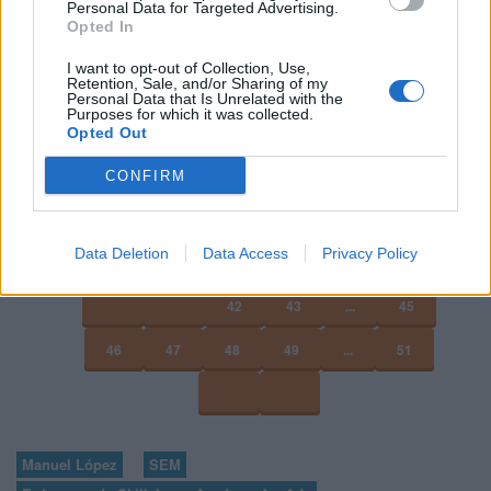
Personal Data for Targeted Advertising.
Opted In
Puedes hacer el
curso gratuito de publicidad para
móviles
en
Skillshop
, el centro de exámenes y
I want to opt-out of Collection, Use,
Retention, Sale, and/or Sharing of my
certificación de
Google
.
Personal Data that Is Unrelated with the
Purposes for which it was collected.
Opted Out
VER MÁS EXÁMENES DE SKILLSHOP - ACADEMY FOR ADS
CONFIRM
VOLVER A 100 PREGUNTAS Y RESPUESTAS DE LA
EVALUACIÓN DE PUBLICIDAD PARA MÓVILES
Data Deletion
Data Access
Privacy Policy
42
43
...
45
46
47
48
49
...
51
Manuel López
SEM