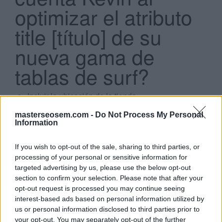
optimizar el atributo
title [título] de su
nueva gama de
tablas de surf?
Search
...
Incluir la ubicación de la tienda.
Incluir atributos relevantes en el título, como la
marca, las medidas y el color.
masterseosem.com -
Do Not Process My Personal
Information
Incluir solo el nombre del modelo de tabla.
Utilizar caracteres especiales, como signos de
exclamación o todo mayúsculas.
If you wish to opt-out of the sale, sharing to third parties, or
processing of your personal or sensitive information for
targeted advertising by us, please use the below opt-out
Click aquí para ver la respuesta
section to confirm your selection. Please note that after your
opt-out request is processed you may continue seeing
Incluir atributos relevantes en el título,
interest-based ads based on personal information utilized by
us or personal information disclosed to third parties prior to
como la marca, las medidas y el color.
your opt-out. You may separately opt-out of the further