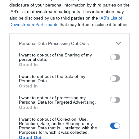
disclosure of your personal information by third parties on the
IAB’s list of downstream participants. This information may
Si estás empezando a utilizar
Google Ads
, te será útil
also be disclosed by us to third parties on the
IAB’s List of
la
Guía para crear una campaña de anuncios en
Downstream Participants
that may further disclose it to other
Adwords paso a paso
.
third parties.
Personal Data Processing Opt Outs
APRENDE A CREAR CAMPAÑAS DE MÁXIMO
RENDIMIENTO EN GOOGLE ADS
I want to opt-out of the Sharing of my
personal data.
Opted In
Puedes hacer el
curso gratuito de google shopping
I want to opt-out of the Sale of my
en
Skillshop
, el centro de exámenes y certificación de
Personal Data.
Opted In
Google
.
I want to opt-out of processing my
Personal Data for Targeted Advertising.
VER MÁS EXÁMENES DE SKILLSHOP - ACADEMY FOR ADS
Opted In
I want to opt-out of Collection, Use,
VOLVER A 100 PREGUNTAS Y RESPUESTAS DE LA
Retention, Sale, and/or Sharing of my
Personal Data that Is Unrelated with the
EVALUACIÓN DE GOOGLE SHOPPING
Purposes for which it was collected.
Opted Out