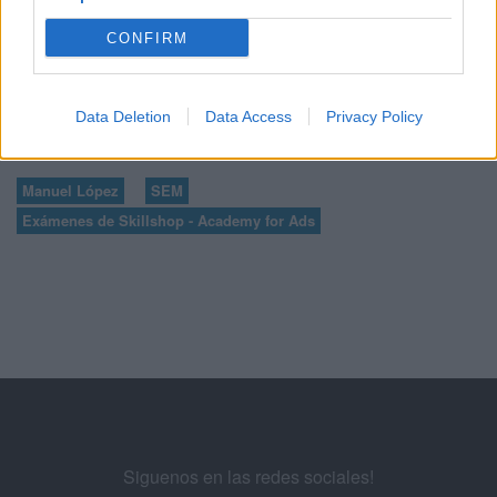
68
...
70
71
CONFIRM
72
73
74
...
76
77
Data Deletion
Data Access
Privacy Policy
Manuel López
SEM
Exámenes de Skillshop - Academy for Ads
Siguenos en las redes sociales!