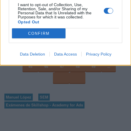
I want to opt-out of Collection, Use,
Retention, Sale, and/or Sharing of my
Personal Data that Is Unrelated with the
VER MÁS EXÁMENES DE SKILLSHOP - ACADEMY FOR ADS
Purposes for which it was collected.
Opted Out
VOLVER A 100 PREGUNTAS Y RESPUESTAS DE LA
CONFIRM
EVALUACIÓN DE VENTA DE PUBLICIDAD DIGITAL
Data Deletion
Data Access
Privacy Policy
41
42
43
...
45
46
47
48
49
...
Manuel López
SEM
Exámenes de Skillshop - Academy for Ads