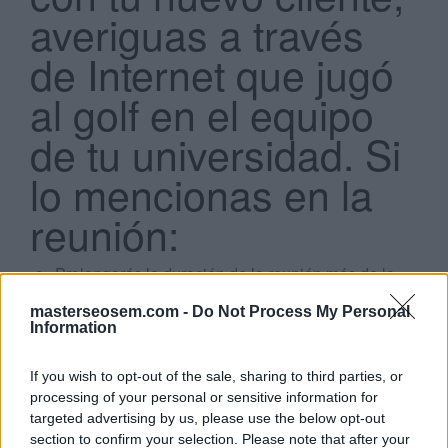
averiguas a través
de Internet que jugó
al golf en el equipo
de tu universidad. Si
Search
...
lo mencionas en la
reunión:
Prolongarás la duración de la reunión más de lo
estrictamente necesario
No sería necesario, ya que no ayudaría a concretar
masterseosem.com -
Do Not Process My Personal
Information
la venta
Demostrarás tus habilidades de investigación en
Internet y el cliente te verá como un experto en
If you wish to opt-out of the sale, sharing to third parties, or
cualquier aspecto relacionado con la ampliación
processing of your personal or sensitive information for
de la presencia online de una empresa
targeted advertising by us, please use the below opt-out
Demostrarás tu interés en el cliente como persona
section to confirm your selection. Please note that after your