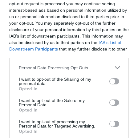
y crearás una buena relación
opt-out request is processed you may continue seeing
interest-based ads based on personal information utilized by
us or personal information disclosed to third parties prior to
Click aquí para ver la respuesta
your opt-out. You may separately opt-out of the further
disclosure of your personal information by third parties on the
Demostrarás tu interés en el cliente como
IAB’s list of downstream participants. This information may
persona y crearás una buena relación
also be disclosed by us to third parties on the
IAB’s List of
Downstream Participants
that may further disclose it to other
third parties.
Si estás empezando a utilizar
Google Ads
, te será útil
Personal Data Processing Opt Outs
la
Guía para crear una campaña de anuncios en
I want to opt-out of the Sharing of my
Adwords paso a paso
.
personal data.
Opted In
APRENDE A CREAR CAMPAÑAS DE MÁXIMO
I want to opt-out of the Sale of my
RENDIMIENTO EN GOOGLE ADS
Personal Data.
Opted In
Puedes hacer el
curso gratuito de diseño de venta
I want to opt-out of processing my
Personal Data for Targeted Advertising.
de publicidad digital
en
Skillshop
, el centro de
Opted In
exámenes y certificación de
Google
.