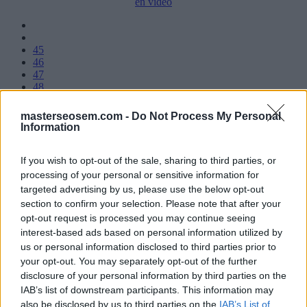
en vídeo
45
46
47
48
...
50
masterseosem.com -
Do Not Process My Personal
51
Information
52
53
If you wish to opt-out of the sale, sharing to third parties, or
54
processing of your personal or sensitive information for
targeted advertising by us, please use the below opt-out
section to confirm your selection. Please note that after your
Manuel López
opt-out request is processed you may continue seeing
SEM
interest-based ads based on personal information utilized by
Exámenes de Skillshop - Academy for Ads
us or personal information disclosed to third parties prior to
your opt-out. You may separately opt-out of the further
disclosure of your personal information by third parties on the
IAB’s list of downstream participants. This information may
also be disclosed by us to third parties on the
IAB’s List of