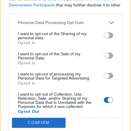
Downstream Participants
that may further disclose it to other
third parties.
Personal Data Processing Opt Outs
Siguenos en las redes sociales!
I want to opt-out of the Sharing of my
personal data.
Opted In
I want to opt-out of the Sale of my
MasterSEOSEM somos Agencia de publicidad certificada para
Personal Data.
gestionar campañas de
Google Ads
Opted In
Copyright © masterseosem.com All Rights Reserved -
Aviso legal
I want to opt-out of processing my
Personal Data for Targeted Advertising.
Opted In
I want to opt-out of Collection, Use,
Retention, Sale, and/or Sharing of my
Personal Data that Is Unrelated with the
Purposes for which it was collected.
Opted Out
CONFIRM