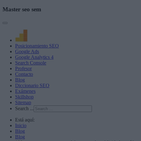
Master seo sem
Posicionamiento SEO
Google Ads
Google Analytics 4
Search Console
Profesor
Contacto
Blog
Diccionario SEO
Exámenes
Skillshop
Sitemap
Search ...
Está aquí:
Inicio
Blog
Blog