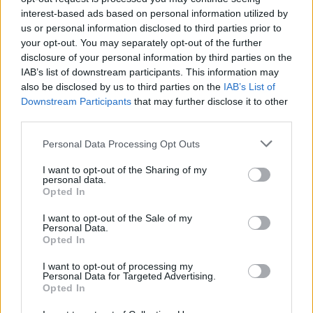
Especificar que la búsqueda de un
interest-based ads based on personal information utilized by
usuario debe incluir determinadas
us or personal information disclosed to third parties prior to
your opt-out. You may separately opt-out of the further
palabras o términos con ligeras
disclosure of your personal information by third parties on the
variaciones
IAB’s list of downstream participants. This information may
also be disclosed by us to third parties on the
IAB’s List of
Downstream Participants
that may further disclose it to other
Si estás empezando a utilizar
Google Ads
, te será útil
third parties.
la
Guía para crear una campaña de anuncios en
Personal Data Processing Opt Outs
Adwords paso a paso
.
I want to opt-out of the Sharing of my
personal data.
APRENDE A CREAR CAMPAÑAS DE MÁXIMO
Opted In
RENDIMIENTO EN GOOGLE ADS
I want to opt-out of the Sale of my
Personal Data.
Puedes hacer el
curso gratuito de publicidad en
Opted In
búsquedas
en
Skillshop
, el centro de exámenes y
I want to opt-out of processing my
certificación de
Google
.
Personal Data for Targeted Advertising.
Opted In
VER MÁS EXÁMENES DE SKILLSHOP - ACADEMY FOR ADS