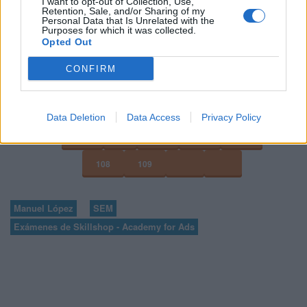
I want to opt-out of Collection, Use,
Retention, Sale, and/or Sharing of my
Personal Data that Is Unrelated with the
Purposes for which it was collected.
VOLVER A 100 PREGUNTAS Y RESPUESTAS DE LA
Opted Out
EVALUACIÓN DE PUBLICIDAD EN BÚSQUEDAS DE
GOOGLE ADS
CONFIRM
100
101
102
Data Deletion
Data Access
Privacy Policy
103
...
105
106
107
108
109
Manuel López
SEM
Exámenes de Skillshop - Academy for Ads