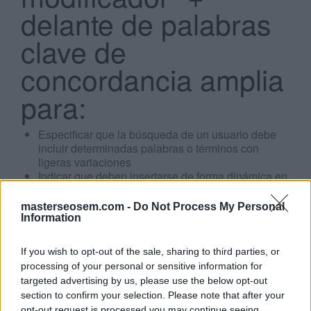
delante de palabras
clave de
concordancia amplia
para:
Search
...
Especificar que la búsqueda de un usuario debe
incluir determinadas palabras o términos con
ligeras variaciones
Indicar que deben insertarse de forma dinámica en
el texto de los anuncios
Sustituir una palabra clave negativa por una
masterseosem.com -
Do Not Process My Personal
positiva
Information
Especificar que se dé prioridad a determinadas
palabras y a términos con ligeras variaciones
If you wish to opt-out of the sale, sharing to third parties, or
processing of your personal or sensitive information for
Click aquí para ver la respuesta
targeted advertising by us, please use the below opt-out
section to confirm your selection. Please note that after your
opt-out request is processed you may continue seeing