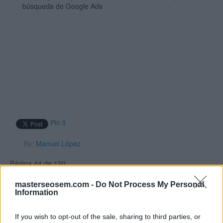
búsqueda de Google Ads
Pin it
By:
Manuel López
Página 44 de 120
Joanna quiere dirigir
masterseosem.com -
Do Not Process My Personal
Information
a los usuarios desde
sus anuncios de texto
If you wish to opt-out of the sale, sharing to third parties, or