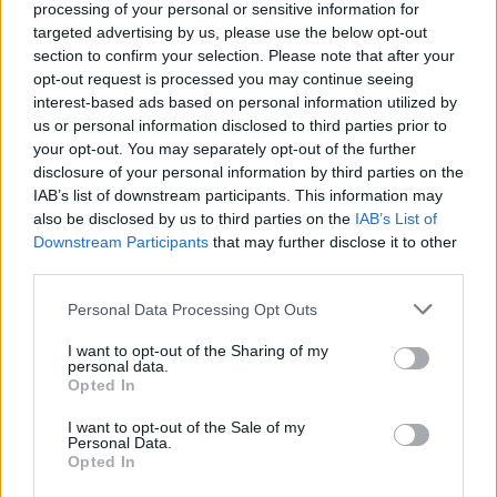
processing of your personal or sensitive information for
hasta páginas
targeted advertising by us, please use the below opt-out
section to confirm your selection. Please note that after your
concretas de su sitio
opt-out request is processed you may continue seeing
interest-based ads based on personal information utilized by
web, además de a su
us or personal information disclosed to third parties prior to
your opt-out. You may separately opt-out of the further
URL final. ¿Qué debe
disclosure of your personal information by third parties on the
IAB’s list of downstream participants. This information may
incluir en el formato
also be disclosed by us to third parties on the
IAB’s List of
Downstream Participants
that may further disclose it to other
de sus anuncios de
third parties.
texto para
Personal Data Processing Opt Outs
conseguirlo?
I want to opt-out of the Sharing of my
personal data.
Opted In
Una página de destino
Extensiones de anuncio
I want to opt-out of the Sale of my
Titulares
Personal Data.
Opted In
Palabras clave