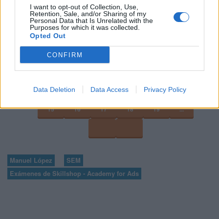
I want to opt-out of Collection, Use,
VER MÁS EXÁMENES DE SKILLSHOP - ACADEMY FOR ADS
Retention, Sale, and/or Sharing of my
Personal Data that Is Unrelated with the
Purposes for which it was collected.
Opted Out
VOLVER A 100 PREGUNTAS Y RESPUESTAS DE LA
EVALUACIÓN DE PUBLICIDAD EN BÚSQUEDAS DE
CONFIRM
GOOGLE ADS
11
12
13
...
Data Deletion
Data Access
Privacy Policy
15
16
17
18
19
...
Manuel López
SEM
Exámenes de Skillshop - Academy for Ads