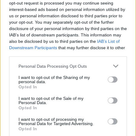
opt-out request is processed you may continue seeing
interest-based ads based on personal information utilized by
Click aquí para ver la respuesta
us or personal information disclosed to third parties prior to
your opt-out. You may separately opt-out of the further
Configurar enlaces profundos
disclosure of your personal information by third parties on the
IAB’s list of downstream participants. This information may
personalizados
also be disclosed by us to third parties on the
IAB’s List of
Downstream Participants
that may further disclose it to other
third parties.
Si estás empezando a utilizar
Google Ads
, te será útil
la
Guía para crear una campaña de anuncios en
Personal Data Processing Opt Outs
Adwords paso a paso
.
I want to opt-out of the Sharing of my
personal data.
Opted In
APRENDE A CREAR CAMPAÑAS DE MÁXIMO
RENDIMIENTO EN GOOGLE ADS
I want to opt-out of the Sale of my
Personal Data.
Opted In
Puedes hacer el
curso gratuito de publicidad en
búsquedas
en
Skillshop
, el centro de exámenes y
I want to opt-out of processing my
Personal Data for Targeted Advertising.
certificación de
Google
.
Opted In