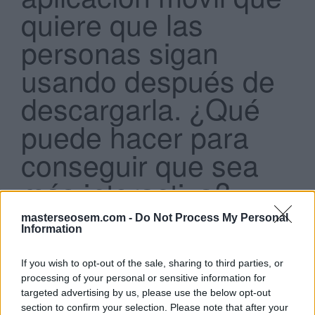
quiere que las
personas sigan
usando después de
descargarla. ¿Qué
Search
...
puede hacer para
conseguir que sea
más interactiva?
masterseosem.com -
Do Not Process My Personal
Usar la estrategia de puja “Maximizar la
Information
interacción”
Configurar enlaces profundos personalizados
Personalizar la aplicación para cada formato
If you wish to opt-out of the sale, sharing to third parties, or
(teléfono, tablet, ordenador)
processing of your personal or sensitive information for
Añadir gráficos grandes que ocupen mucha
targeted advertising by us, please use the below opt-out
memoria
section to confirm your selection. Please note that after your