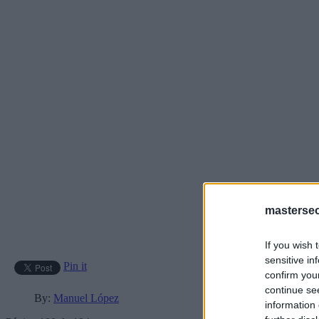
masterse
If you wish 
sensitive in
Pin it
confirm you
continue se
By:
Manuel López
information 