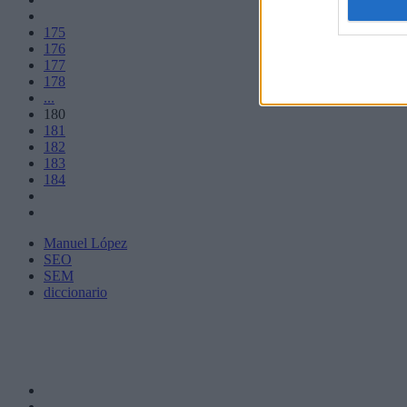
175
176
177
178
...
180
181
182
183
184
Manuel López
SEO
SEM
diccionario