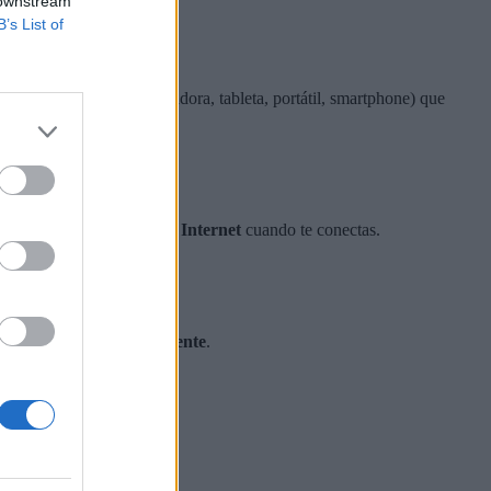
 downstream
B’s List of
de un
dispositivo
(computadora, tableta, portátil, smartphone) que
ra
identificarte dentro de Internet
cuando te conectas.
s a través de tu
WiFi
.
ada uno tendrá una
IP diferente
.