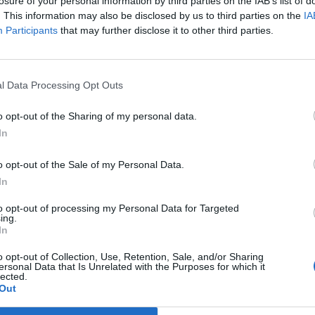
losure of your personal information by third parties on the IAB’s list of
. This information may also be disclosed by us to third parties on the
IA
Participants
that may further disclose it to other third parties.
rárquica, a una
Interfaz en red
(elemento de comunicación/conexión) 
l Data Processing Opt Outs
 cuatro enteros con valores entre 0 y 255
separados por puntos.
o opt-out of the Sharing of my personal data.
In
an acceso a Internet
como Telefónica, Vodafone, etcétera), y sirve pa
o opt-out of the Sale of my Personal Data.
micas
y vayan cambiando sin que te des cuenta cada cierto tiempo.
In
es privadas
como la que creas en tu casa conectando varios dispositivo
to opt-out of processing my Personal Data for Targeted
ing.
 smartphone tiene una
IP propia
, y para que no haya conflictos ellos c
In
o opt-out of Collection, Use, Retention, Sale, and/or Sharing
ersonal Data that Is Unrelated with the Purposes for which it
Volver al Diccionario SEO - Glosario de términos de marketing digital
lected.
Out