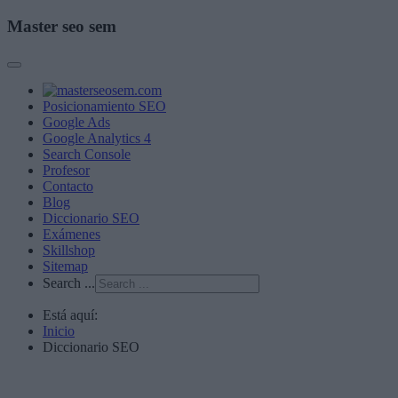
Master seo sem
Posicionamiento SEO
Google Ads
Google Analytics 4
Search Console
Profesor
Contacto
Blog
Diccionario SEO
Exámenes
Skillshop
Sitemap
Search ...
Está aquí:
Inicio
Diccionario SEO