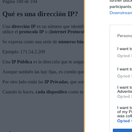
further disc
Página 180 de 194
participants
Qué es una dirección IP?
Downstream 
Una
dirección IP
es un número que identifica, de manera lógica y je
utilice el
protocolo IP
o (
Internet Protocol
).
Persona
Se expresa como una serie de
números binarios
en una
secuencia de
I want t
Ejemplo: 171.54.2.209
Opted 
Una
IP Pública
es la dirección que te asigna tu
ISP
(
empresas que d
I want t
Aunque también las hay fijas, es común que estas
IPs
suelan ser
diná
Opted 
Por otro lado están las
IP Privadas
, que son las que se utilizan en
red
I want 
Advertis
Cuando lo haces,
cada dispositivo
como tu impresora, tu router o tu
Opted 
I want t
of my P
was col
Opted 