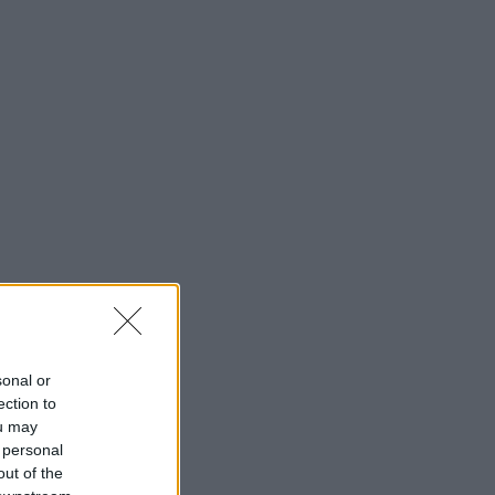
sonal or
ection to
ou may
 personal
out of the