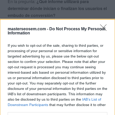
En la pregunta:
¿Qué informe utilizará para
determinar dónde inician o finalizan los usuarios el
embudo de conversión?
Aparecen las opciones de
respuestas
:
masterseosem.com -
Do Not Process My Personal
Information
Explorador
Tabla sin formato
If you wish to opt-out of the sale, sharing to third parties, or
Gráfico de visitas por ubicación
processing of your personal or sensitive information for
Tabla dinámica
targeted advertising by us, please use the below opt-out
section to confirm your selection. Please note that after your
Estas mismas opciones han salido también como
opt-out request is processed you may continue seeing
respuestas en otras preguntas
.
interest-based ads based on personal information utilized by
us or personal information disclosed to third parties prior to
Las posibles respuestas mencionadas corresponden a
your opt-out. You may separately opt-out of the further
la pregunta:
disclosure of your personal information by third parties on the
IAB’s list of downstream participants. This information may
also be disclosed by us to third parties on the
IAB’s List of
¿Qué tipo de informe personalizado muestra una
Downstream Participants
that may further disclose it to other
tabla estática que se puede ordenar con filas de
third parties.
datos?