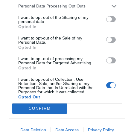
Personal Data Processing Opt Outs
La respuesta correcta es:
Tabla sin formato
.
I want to opt-out of the Sharing of my
personal data.
Estas mismas respuestas aparecen también en la
Opted In
evaluación 3 del
curso avanzado de Google
I want to opt-out of the Sale of my
Personal Data.
Analytics Academy
, en la pregunta 14:
Opted In
Si quisiera ver una tabla estática que se pudiera
I want to opt-out of processing my
Personal Data for Targeted Advertising.
ordenar y que mostrara filas de datos, ¿qué tipo de
Opted In
informe personalizado debe crear?
I want to opt-out of Collection, Use,
Retention, Sale, and/or Sharing of my
Por otra parte, las
respuestas
que deben aparecer
Personal Data that Is Unrelated with the
Purposes for which it was collected.
para la pregunta:
Opted Out
CONFIRM
¿Qué informe utilizará para determinar dónde
inician o finalizan los usuarios el embudo de
conversión?
Data Deletion
Data Access
Privacy Policy