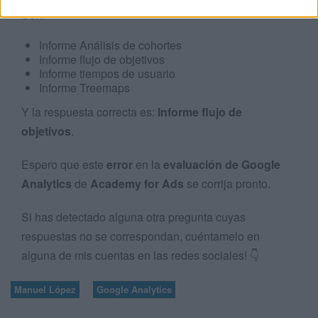
Son:
Informe Análisis de cohortes
Informe flujo de objetivos
Informe tiempos de usuario
Informe Treemaps
Y la respuesta correcta es:
Informe flujo de
objetivos
.
Espero que este
error
en la
evaluación de Google
Analytics
de
Academy for Ads
se corrija pronto.
Si has detectado alguna otra pregunta cuyas
respuestas no se correspondan, cuéntamelo en
alguna de mis cuentas en las redes sociales! 👇
Manuel López
Google Analytics