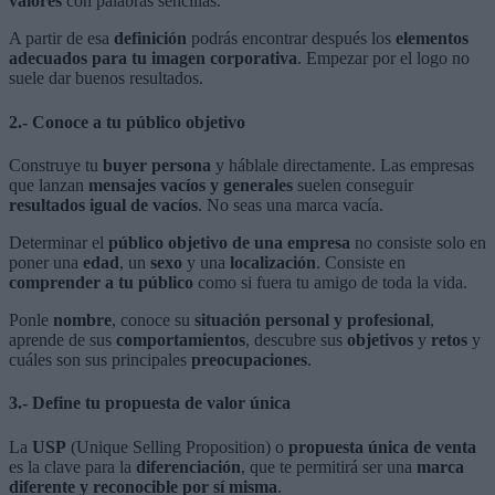
valores
con palabras sencillas.
A partir de esa
definición
podrás encontrar después los
elementos
adecuados para tu imagen corporativa
. Empezar por el logo no
suele dar buenos resultados.
2.- Conoce a tu público objetivo
Construye tu
buyer persona
y háblale directamente. Las empresas
que lanzan
mensajes vacíos y generales
suelen conseguir
resultados igual de vacíos
. No seas una marca vacía.
Determinar el
público objetivo de una empresa
no consiste solo en
poner una
edad
, un
sexo
y una
localización
. Consiste en
comprender a tu público
como si fuera tu amigo de toda la vida.
Ponle
nombre
, conoce su
situación personal y profesional
,
aprende de sus
comportamientos
, descubre sus
objetivos
y
retos
y
cuáles son sus principales
preocupaciones
.
3.- Define tu propuesta de valor única
La
USP
(Unique Selling Proposition) o
propuesta única de venta
es la clave para la
diferenciación
, que te permitirá ser una
marca
diferente y reconocible por sí misma
.