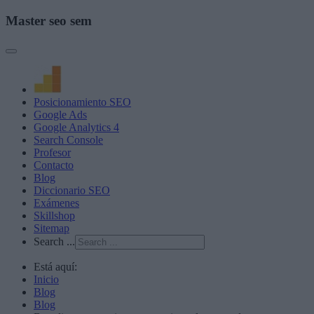
Master seo sem
Posicionamiento SEO
Google Ads
Google Analytics 4
Search Console
Profesor
Contacto
Blog
Diccionario SEO
Exámenes
Skillshop
Sitemap
Search ...
Está aquí:
Inicio
Blog
Blog