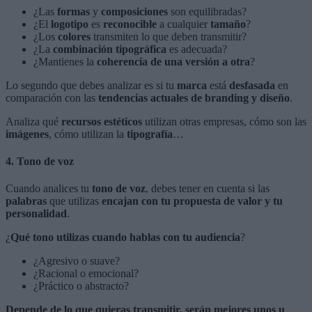
¿Las
formas
y
composiciones
son equilibradas?
¿El
logotipo
es
reconocible
a cualquier
tamaño
?
¿Los
colores
transmiten lo que deben transmitir?
¿La
combinación tipográfica
es adecuada?
¿Mantienes la
coherencia de una versión a otra
?
Lo segundo que debes analizar es si tu
marca
está
desfasada
en
comparación con las
tendencias actuales de branding y diseño
.
Analiza qué
recursos estéticos
utilizan otras empresas, cómo son las
imágenes
, cómo utilizan la
tipografía
…
4. Tono de voz
Cuando analices tu
tono de voz
, debes tener en cuenta si las
palabras
que utilizas
encajan con tu propuesta de valor y tu
personalidad
.
¿
Qué tono utilizas cuando hablas con tu audiencia
?
¿Agresivo o suave?
¿Racional o emocional?
¿Práctico o abstracto?
Depende de lo que quieras transmitir, serán mejores unos u