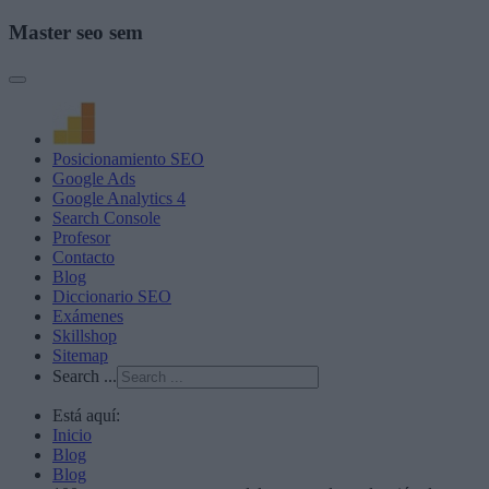
Master seo sem
Posicionamiento SEO
Google Ads
Google Analytics 4
Search Console
Profesor
Contacto
Blog
Diccionario SEO
Exámenes
Skillshop
Sitemap
Search ...
Está aquí:
Inicio
Blog
Blog