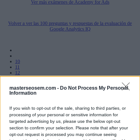
Ver más exámenes de Academy for Ads
Volver a ver las 100 preguntas y respuestas de la evaluación de
Google Analytics IQ
10
11
12
13
...
masterseosem.com -
Do Not Process My Personal
15
Information
16
17
18
If you wish to opt-out of the sale, sharing to third parties, or
19
processing of your personal or sensitive information for
targeted advertising by us, please use the below opt-out
section to confirm your selection. Please note that after your
Manuel López
opt-out request is processed you may continue seeing
Google Analytics