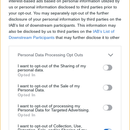
interest-based ads based on personal information utilized by
Exámenes de Skillshop - Academy for Ads
us or personal information disclosed to third parties prior to
your opt-out. You may separately opt-out of the further
disclosure of your personal information by third parties on the
IAB’s list of downstream participants. This information may
also be disclosed by us to third parties on the
IAB’s List of
Downstream Participants
that may further disclose it to other
third parties.
Personal Data Processing Opt Outs
I want to opt-out of the Sharing of my
Siguenos en las redes sociales!
personal data.
Opted In
I want to opt-out of the Sale of my
Personal Data.
MasterSEOSEM somos Agencia de publicidad certificada para
Opted In
gestionar campañas de
Google Ads
I want to opt-out of processing my
Copyright © masterseosem.com All Rights Reserved -
Aviso legal
Personal Data for Targeted Advertising.
Opted In
I want to opt-out of Collection, Use,
Retention, Sale, and/or Sharing of my